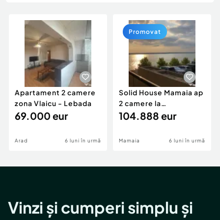
Locuri de munca
Utilaje agricole si industriale
Servicii
Piese auto si accesorii
Animale de companie
Promovat
Dacia Duster
Afaceri și echipamente profesionale
Inchiriere Bunuri si Vehicule
Apartament 2 camere
Solid House Mamaia ap
zona Vlaicu - Lebada
2 camere la
69.000 eur
cheie,langa Mega
104.888 eur
Image
Arad
6 luni în urmă
Mamaia
6 luni în urmă
Vinzi și cumperi simplu și