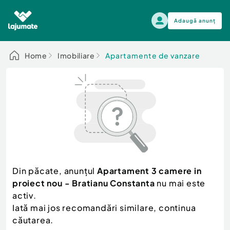
Adaugă anunț
Alege categoria
Home
Imobiliare
Apartamente de vanzare
Auto, moto si ambarcatiuni
Toate Anunturile
Auto, moto si ambarcatiuni
Imobiliare
Autoturisme
Electronice si electrocasnice
Anvelope si Jante
Casa si gradina
Alege dupa sezon
Piese auto
Scutere - ATV - UTV
Din păcate, anunțul
Apartament 3 camere in
Mama si copilul
Autoutilitare
proiect nou - Bratianu Constanta
nu mai este
Moda si frumusete
Ambarcatiuni
activ.
Sport, timp liber, arta
Iată mai jos recomandări similare, continua
Camioane - Rulote - Remorci
Agro si Industrie
căutarea.
Motociclete