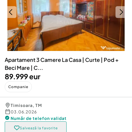
Locuri de munca
Utilaje agricole si industriale
Servicii
Piese auto si accesorii
Animale de companie
Dacia Duster
Afaceri și echipamente profesionale
Inchiriere Bunuri si Vehicule
Apartament 3 Camere La Casa | Curte | Pod +
Beci Mare | C...
89.999 eur
Companie
Timisoara
,
TM
03.06.2026
Număr de telefon
validat
Salvează la favorite