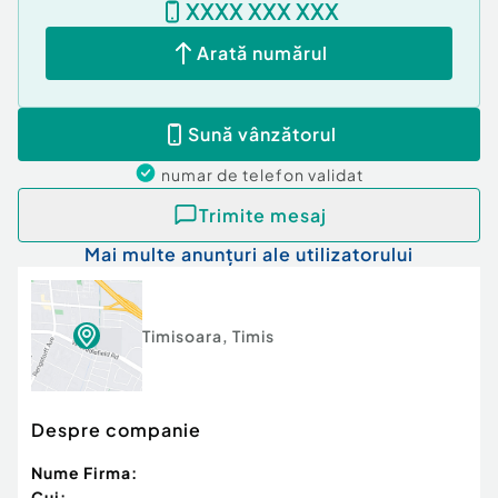
XXXX XXX XXX
Posibilitate parcare: Da
Nr. locuri parcare:
2
Arată numărul
Sună vânzătorul
numar de telefon
validat
Trimite mesaj
Mai multe anunțuri ale utilizatorului
Timisoara
,
Timis
Despre companie
Nume Firma:
Cui: