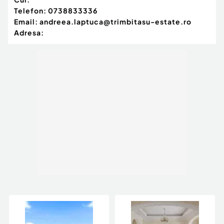
Telefon:
0738833336
Email:
andreea.laptuca@trimbitasu-estate.ro
Adresa: