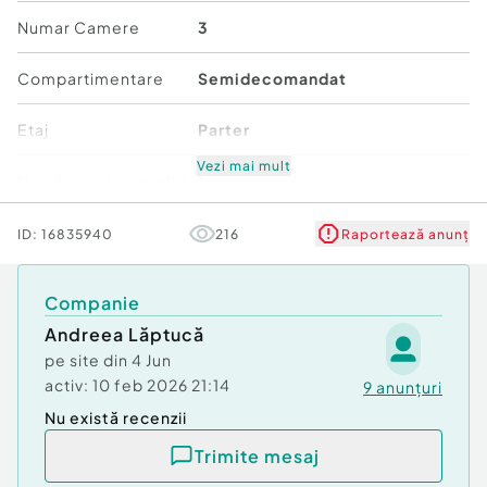
Numar Camere
3
Compartimentare:
- Veranda intrare
Compartimentare
Semidecomandat
- 2 Dormitoare
- Camera de zi
Etaj
Parter
- Bucatarie
- 2 Bai
Vezi mai mult
Număr niveluri imobil
1
- Camera depozitare
- Beci
Stare
De renovat
ID:
16835940
216
Raportează anunț
- Pod
Comfort
1
Pentru mai multe detalii, poze si vizionari, nu
Companie
ezitati sa ma contactati !
Andreea Lăptucă
Proprietatea se vinde cu COMISION 0% pentru
pe site din
4 Jun
cumparator !
activ:
10 feb 2026 21:14
9
anunțuri
Nu există recenzii
Confort:
1
Tip imobil:
Casă/Vilă
Trimite mesaj
Număr Băi:
2