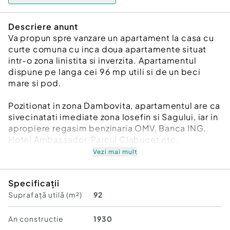
Descriere anunt
Va propun spre vanzare un apartament la casa cu
curte comuna cu inca doua apartamente situat
intr-o zona linistita si inverzita. Apartamentul
dispune pe langa cei 96 mp utili si de un beci
mare si pod.
Pozitionat in zona Dambovita, apartamentul are ca
sivecinatati imediate zona Iosefin si Sagului, iar in
apropiere regasim benzinaria OMV, Banca ING,
Hotel Ambassador, Parcul Clabucet etc.
Vezi mai mult
Caracteristici:
- Suprafata utila 92.8 mp
Specificații
- Suprafata construita 119.1 mp
Suprafață utilă (m²)
92
- Teren 1035mp ( cota proprie 48% )
- An constructie 1930
- Constructie caramida
An constructie
1930
- Utilitati: gaz, curent, apa si canalizare