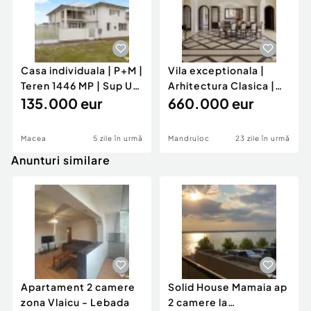
Casa individuala | P+M |
Vila exceptionala |
Teren 1446 MP | Sup Ut
Arhitectura Clasica |
242 MP | ...
135.000 eur
Lux | Eleganta ...
660.000 eur
Macea
5 zile în urmă
Mandruloc
23 zile în urmă
Anunturi similare
Apartament 2 camere
Solid House Mamaia ap
zona Vlaicu - Lebada
2 camere la