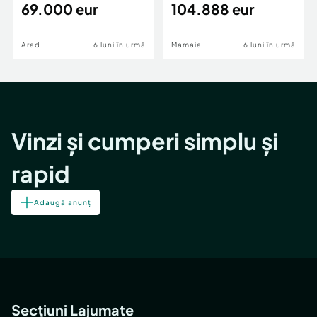
69.000 eur
cheie,langa Mega
104.888 eur
Image
Arad
6 luni în urmă
Mamaia
6 luni în urmă
Vinzi și cumperi simplu și
rapid
Adaugă anunț
Secțiuni Lajumate