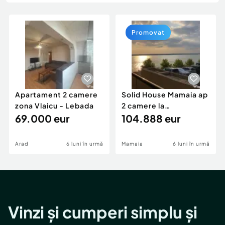
Locuri de munca
Utilaje agricole si industriale
Servicii
Piese auto si accesorii
Animale de companie
Promovat
Dacia Duster
Afaceri și echipamente profesionale
Inchiriere Bunuri si Vehicule
Apartament 2 camere
Solid House Mamaia ap
zona Vlaicu - Lebada
2 camere la
69.000 eur
cheie,langa Mega
104.888 eur
Image
Arad
6 luni în urmă
Mamaia
6 luni în urmă
Vinzi și cumperi simplu și