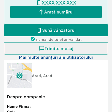
XXXX XXX XXX
vizionare, s-ar putea să fie exact „acasă” pe care îl
cauți.
Arată numărul
Andrei Caracioni consultant imobiliar Acasa Arad.
Sună vânzătorul
Cod proprietate: CP3023897
numar de telefon
validat
Confort:
1
Tip imobil:
Bloc de apartamente
Trimite mesaj
Număr Băi:
2
Mai multe anunțuri ale utilizatorului
Posibilitate parcare: Nu
Arad
,
Arad
Despre companie
Nume Firma:
Cui: