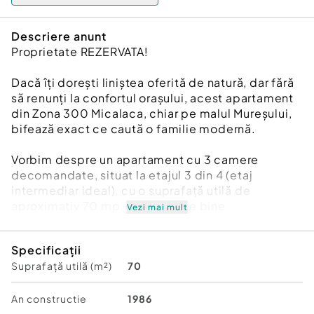
Descriere anunt
Proprietate REZERVATA!
Dacă îți dorești liniștea oferită de natură, dar fără
să renunți la confortul orașului, acest apartament
din Zona 300 Micalaca, chiar pe malul Mureșului,
bifează exact ce caută o familie modernă.
Vorbim despre un apartament cu 3 camere
decomandate, situat la etajul 3 din 4 (etaj
intermediar ideal), cu o suprafață utilă de
aproximativ 70 mp. Spațiul este bine
Vezi mai mult
compartimentat, oferind intimitate fiecărui
membru al familiei și o zonă de zi generoasă.
Specificații
Suprafață utilă (m²)
70
Un mare avantaj îl reprezintă cele 2 balcoane
deschise, perfecte pentru momente de relaxare,
ambele cu priveliște superbă spre faleza
An constructie
1986
Mureșului, plus o logie în camera copilului, un