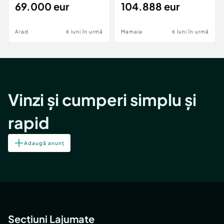
69.000 eur
cheie,langa Mega
104.888 eur
Image
Arad
6 luni în urmă
Mamaia
6 luni în urmă
Vinzi și cumperi simplu și
rapid
Adaugă anunț
Secțiuni Lajumate