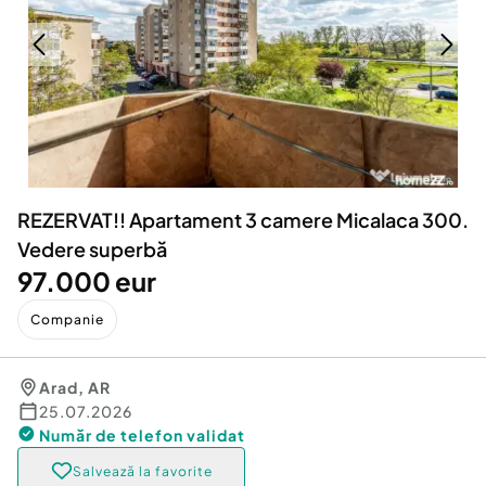
Locuri de munca
Utilaje agricole si industriale
Servicii
Piese auto si accesorii
Animale de companie
Dacia Duster
Afaceri și echipamente profesionale
Inchiriere Bunuri si Vehicule
REZERVAT!! Apartament 3 camere Micalaca 300.
Vedere superbă
97.000 eur
Companie
Arad
,
AR
25.07.2026
Număr de telefon
validat
Salvează la favorite