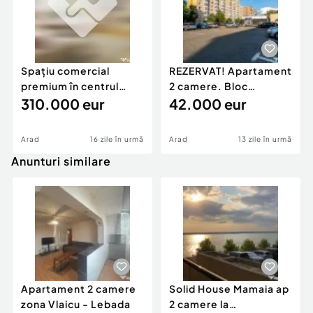
Spațiu comercial
REZERVAT! Apartament
premium în centrul
2 camere. Bloc
Aradului, Fosta Far...
310.000 eur
reabilitat | Vlaicu-F...
42.000 eur
Arad
16 zile în urmă
Arad
13 zile în urmă
Anunturi similare
Apartament 2 camere
Solid House Mamaia ap
zona Vlaicu - Lebada
2 camere la