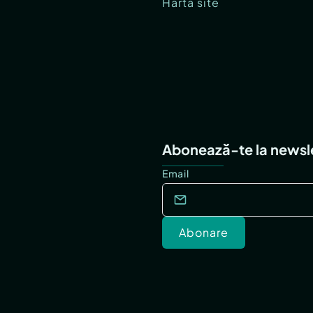
Hartă site
Abonează-te la newsl
Email
Abonare