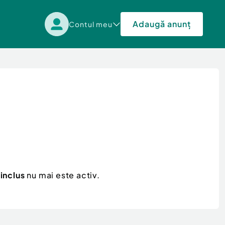
Adaugă anunț
Contul meu
inclus
nu mai este activ.