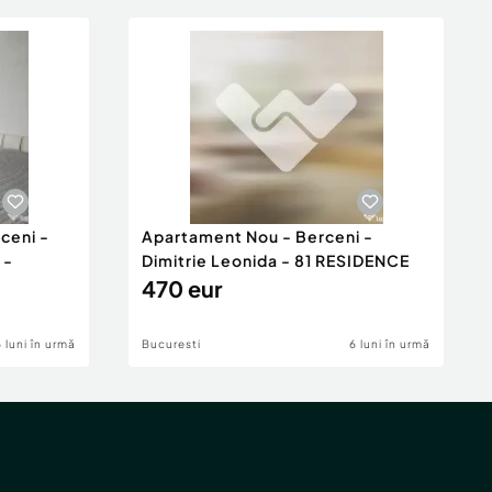
ceni -
Apartament Nou - Berceni -
 -
Dimitrie Leonida - 81 RESIDENCE
470 eur
6 luni în urmă
Bucuresti
6 luni în urmă