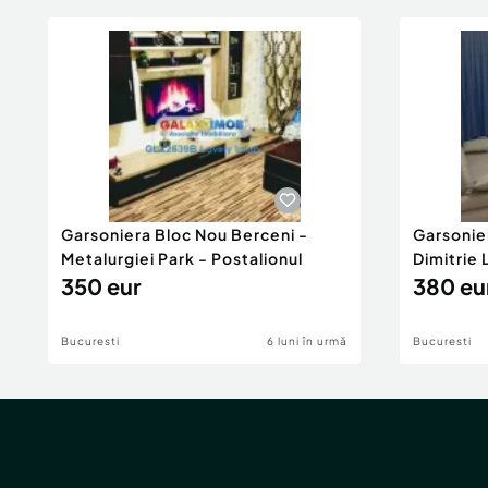
Garsoniera Bloc Nou Berceni -
Garsonie
Metalurgiei Park - Postalionul
Dimitrie
350 eur
380 eu
Bucuresti
6 luni în urmă
Bucuresti