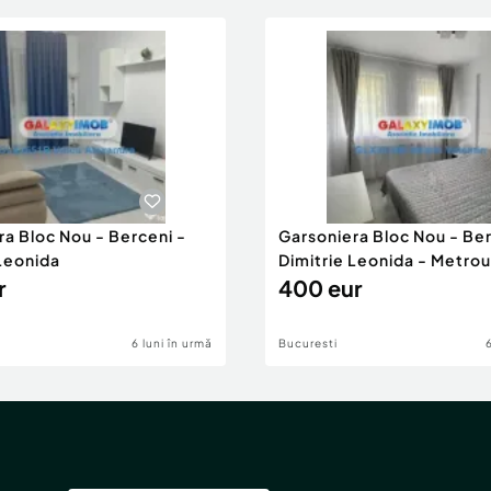
ra Bloc Nou - Berceni -
Garsoniera Bloc Nou - Ber
 Leonida
Dimitrie Leonida - Metrou
r
400 eur
6 luni în urmă
Bucuresti