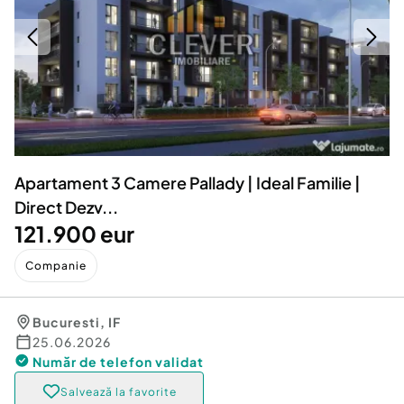
Locuri de munca
Utilaje agricole si industriale
Servicii
Piese auto si accesorii
Animale de companie
Dacia Duster
Afaceri și echipamente profesionale
Inchiriere Bunuri si Vehicule
Apartament 3 Camere Pallady | Ideal Familie |
Direct Dezv...
121.900 eur
Companie
Bucuresti
,
IF
25.06.2026
Număr de telefon
validat
Salvează la favorite