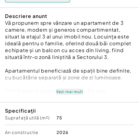
Descriere anunt
Vă propunem spre vânzare un apartament de 3
camere, modern și generos compartimentat,
situat la etajul 3 al unui imobil nou. Locuința este
ideală pentru o familie, oferind două băi complet
echipate și un balcon cu acces din living, fiind
situată într-o zonă liniștită a Sectorului 3.
Apartamentul beneficiază de spații bine definite,
cu bucătărie separată și zone de zi luminoase.
???? Detalii Suprafețe (Total: 75.55 mp):
Vezi mai mult
Living: 17.90 mp
Dormitor 1: 14.55 mp
Specificații
Dormitor 2: 12.20 mp
Suprafață utilă (m²)
75
Bucătărie: 7.65 mp
Hol: 6.95 mp
Baie 1: 4.70 mp
An constructie
2026
Baie 2: 4.05 mp