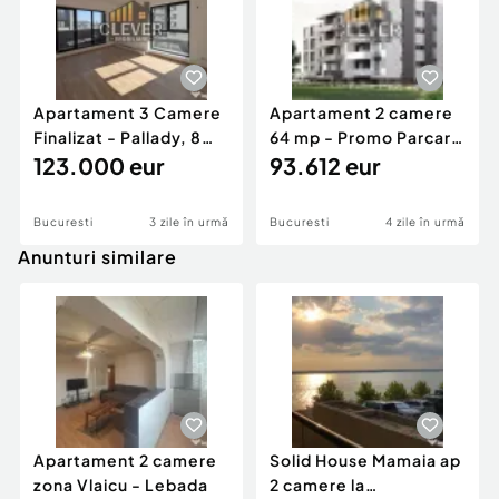
Apartament 3 Camere
Apartament 2 camere
Finalizat - Pallady, 8
64 mp - Promo Parcare
min metrou Teclu
123.000 eur
comision 0, Pal...
93.612 eur
Bucuresti
3 zile în urmă
Bucuresti
4 zile în urmă
Anunturi similare
Apartament 2 camere
Solid House Mamaia ap
zona Vlaicu - Lebada
2 camere la