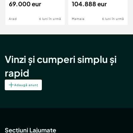
69.000 eur
cheie,langa Mega
104.888 eur
Image
Arad
6 luni în urmă
Mamaia
6 luni în urmă
Vinzi și cumperi simplu și
rapid
Adaugă anunț
Secțiuni Lajumate