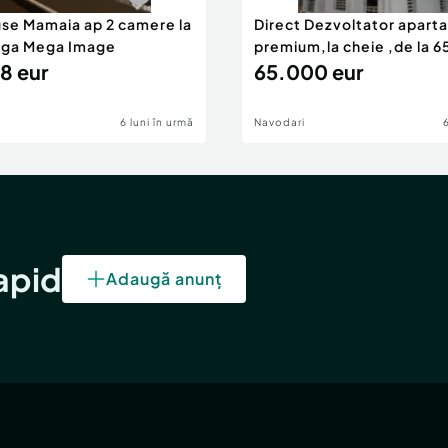
use Mamaia ap 2 camere la
Direct Dezvoltator apar
nga Mega Image
premium,la cheie ,de la 
8 eur
eur
65.000 eur
6 luni în urmă
Navodari
rapid
Adaugă anunț