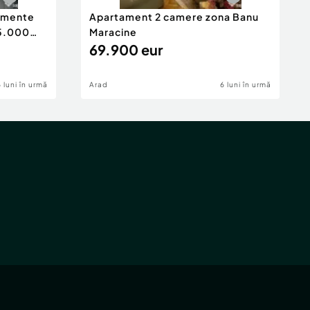
tamente
Apartament 2 camere zona Banu
65.000
Maracine
69.900 eur
6 luni în urmă
Arad
6 luni în urmă