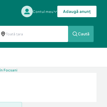
Adaugă anunț
Contul meu
Caută
în Focsani