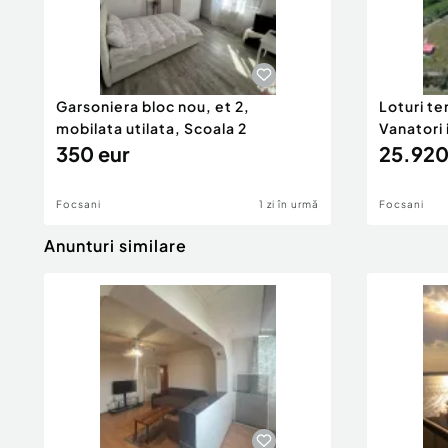
Garsoniera bloc nou, et 2,
Loturi te
mobilata utilata, Scoala 2
Vanatori
350 eur
25.920
Focsani
1 zi în urmă
Focsani
Anunturi similare