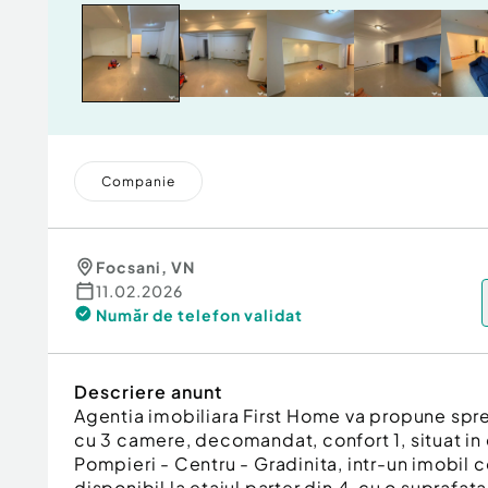
Companie
Focsani
,
VN
11.02.2026
Număr de telefon
validat
Descriere anunt
Agentia imobiliara First Home va propune spr
cu 3 camere, decomandat, confort 1, situat in 
Pompieri - Centru - Gradinita, intr-un imobil co
disponibil la etajul parter din 4, cu o suprafata