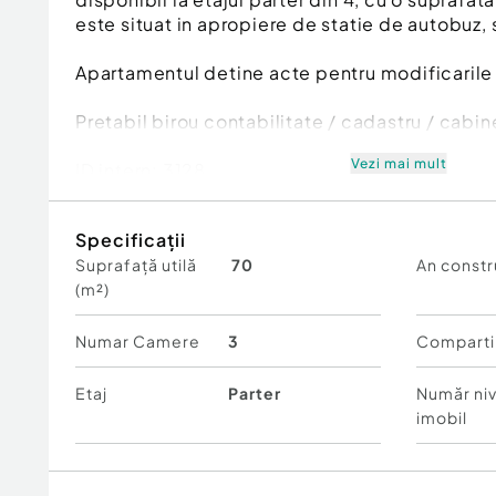
este situat in apropiere de statie de autobuz,
Apartamentul detine acte pentru modificarile f
Pretabil birou contabilitate / cadastru / cabin
Vezi mai mult
ID intern: 3128.
Confort:
1
Specificații
Tip imobil:
Bloc de apartamente
Suprafață utilă
70
An constr
Număr Băi:
2
(m²)
Numar Camere
3
Comparti
Etaj
Parter
Număr niv
imobil