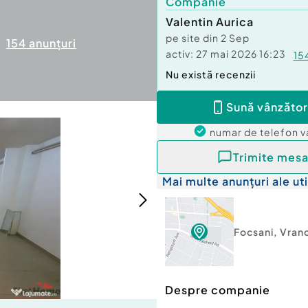
Companie
Valentin Aurica
pe site din
2 Sep
154
anunțuri
activ:
27 mai 2026 16:23
15
Nu există recenzii
Sună vânzător
numar de telefon
v
Trimite mesa
Mai multe anunțuri ale uti
Focsani
,
Vran
Despre companie