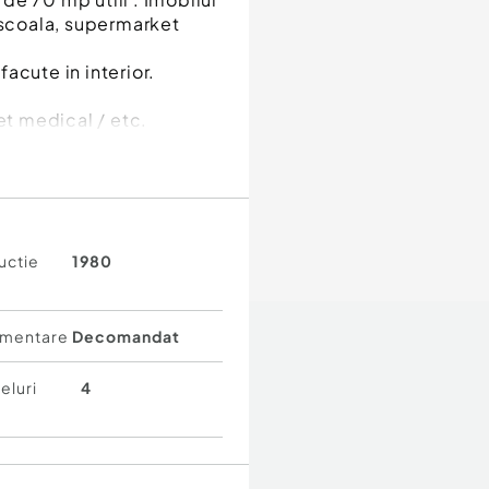
 scoala, supermarket
acute in interior.
et medical / etc.
uctie
1980
mentare
Decomandat
eluri
4