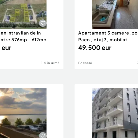
ren intravilan de in
Apartament 3 camere, zo
 intre 576mp - 612mp
Paco , etaj 3, mobilat
 eur
49.500 eur
1 zi în urmă
Focsani