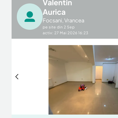
Valentin
Aurica
Focsani
,
Vrancea
pe site din
2 Sep
activ: 27 Mai 2026 16:23