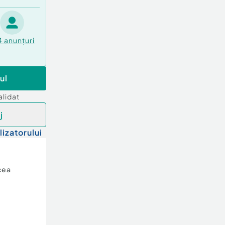
4
anunțuri
ul
alidat
j
lizatorului
cea