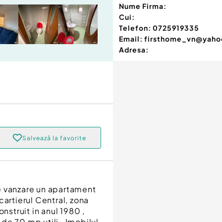
Nume Firma:
Cui:
Telefon:
0725919335
Email:
firsthome_vn@yah
Adresa:
Salvează la favorite
e vanzare un apartament
cartierul Central, zona
nstruit in anul 1980 ,
 de 70 mp utili . Imobilul