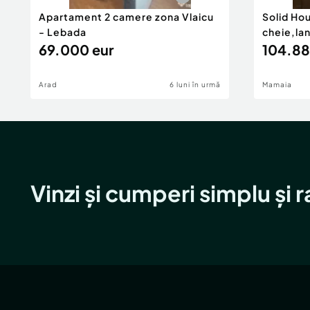
Apartament 2 camere zona Vlaicu
Solid Ho
- Lebada
cheie,la
69.000 eur
104.88
Arad
6 luni în urmă
Mamaia
Vinzi și cumperi simplu și 