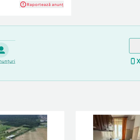
Raportează anunț
nunțuri