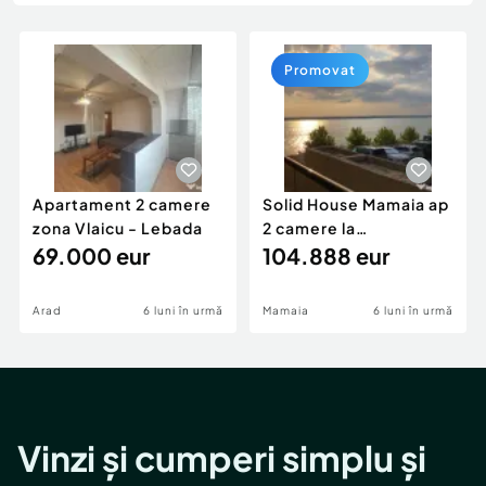
Locuri de munca
Utilaje agricole si industriale
Servicii
Piese auto si accesorii
Animale de companie
Promovat
Dacia Duster
Afaceri și echipamente profesionale
Inchiriere Bunuri si Vehicule
Apartament 2 camere
Solid House Mamaia ap
zona Vlaicu - Lebada
2 camere la
69.000 eur
cheie,langa Mega
104.888 eur
Image
Arad
6 luni în urmă
Mamaia
6 luni în urmă
Vinzi și cumperi simplu și