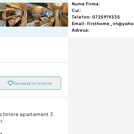
Nume Firma:
Cui:
Telefon:
0725919335
Email:
firsthome_vn@yah
Adresa:
Salvează la favorite
nchiriere apartament 3
r.
t.