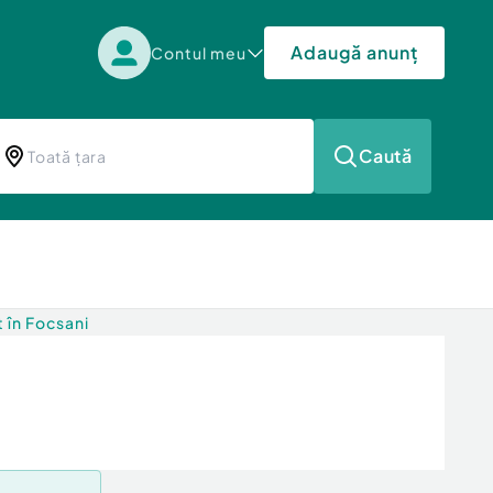
Adaugă anunț
Contul meu
Caută
 în Focsani