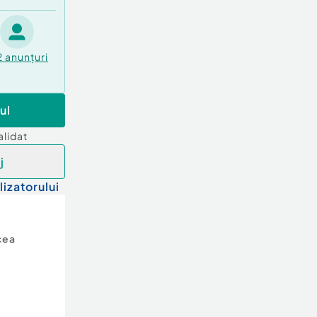
2
anunțuri
ul
alidat
j
lizatorului
cea