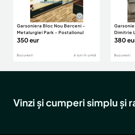
Garsoniera Bloc Nou Berceni -
Garsonie
Metalurgiei Park - Postalionul
Dimitrie
350 eur
380 eu
Bucuresti
6 luni în urmă
Bucuresti
Vinzi și cumperi simplu și 