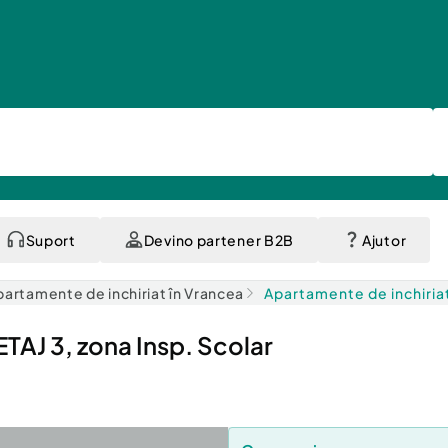
Suport
Devino partener B2B
Ajutor
partamente de inchiriat în Vrancea
Apartamente de inchiriat
AJ 3, zona Insp. Scolar