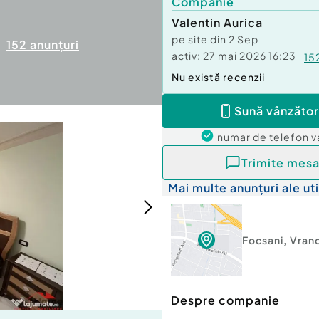
Companie
Valentin Aurica
pe site din
2 Sep
152
anunțuri
activ:
27 mai 2026 16:23
15
Nu există recenzii
Sună vânzător
numar de telefon
v
Trimite mesa
Mai multe anunțuri ale uti
Focsani
,
Vran
Despre companie