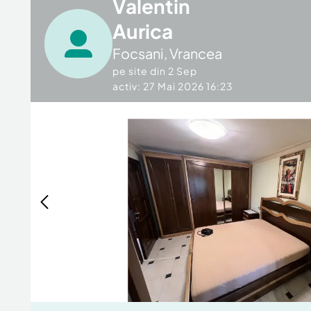
Valentin
Aurica
Focsani
,
Vrancea
pe site din
2 Sep
activ: 27 Mai 2026 16:23