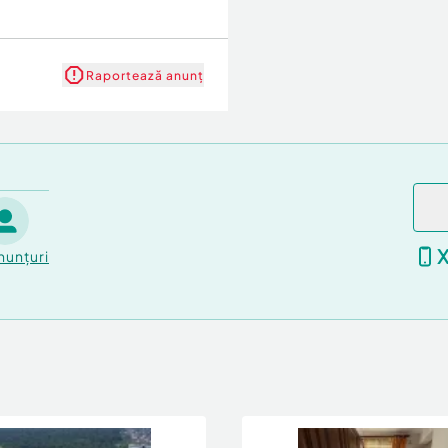
Raportează anunț
nunțuri