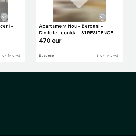
ceni -
Apartament Nou - Berceni -
 -
Dimitrie Leonida - 81 RESIDENCE
470 eur
6 luni în urmă
Bucuresti
6 luni în urmă