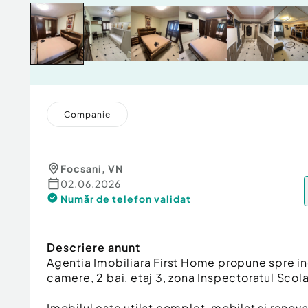
Companie
Focsani
,
VN
02.06.2026
Număr de telefon
validat
Descriere anunt
Agentia Imobiliara First Home propune spre i
camere, 2 bai, etaj 3, zona Inspectoratul Scola
Imobilul este utilat complet, mobilat si renova