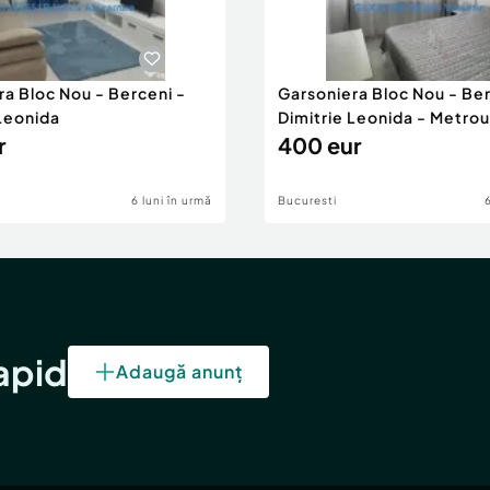
ra Bloc Nou - Berceni -
Garsoniera Bloc Nou - Ber
 Leonida
Dimitrie Leonida - Metrou
r
400 eur
6 luni în urmă
Bucuresti
rapid
Adaugă anunț