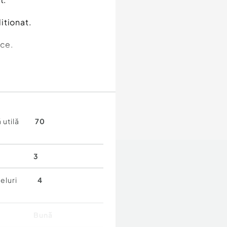
itionat.
ice.
ntie luna in curs comision
 utilă
70
3
eluri
4
Bună