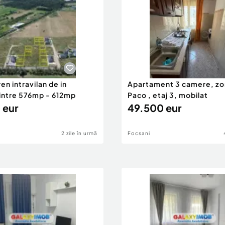
ren intravilan de in
Apartament 3 camere, zo
 intre 576mp - 612mp
Paco , etaj 3, mobilat
 eur
49.500 eur
2 zile în urmă
Focsani