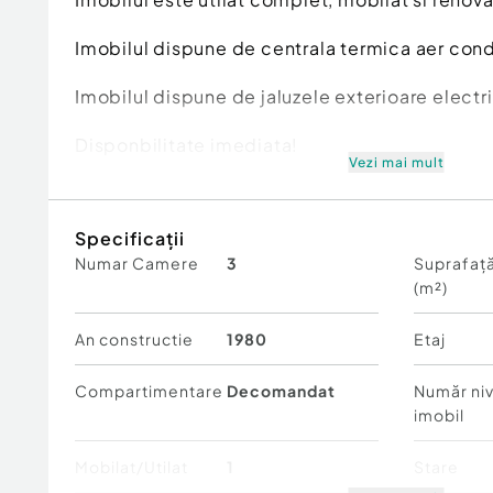
Imobilul dispune de centrala termica aer cond
Imobilul dispune de jaluzele exterioare electr
Disponbilitate imediata!
Vezi mai mult
Inchirierea se face prin plata unei luni de gara
agentie imobiliara ( 50 % din prima chirie).
Specificații
Numar Camere
3
Suprafață
Confort:
lux
(m²)
Tip imobil:
Bloc de apartamente
Număr Băi:
1
An constructie
1980
Etaj
Compartimentare
Decomandat
Număr niv
imobil
Mobilat/Utilat
1
Stare