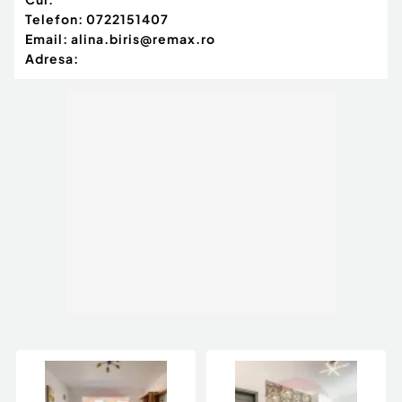
Telefon:
0722151407
Email:
alina.biris@remax.ro
Adresa: