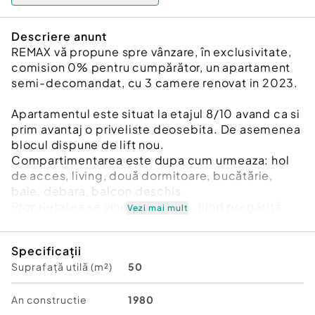
Descriere anunt
REMAX vă propune spre vânzare, în exclusivitate,
comision 0% pentru cumpărător, un apartament
semi-decomandat, cu 3 camere renovat in 2023.
Apartamentul este situat la etajul 8/10 avand ca si
prim avantaj o priveliste deosebita. De asemenea
blocul dispune de lift nou.
Compartimentarea este dupa cum urmeaza: hol
de acces, living, două dormitoare, bucătărie,
baie, debara, balcon deschis.
Proprietatea se vinde mobilata, fiind pregătită
Vezi mai mult
atât pentru mutare imediată, cât și pentru
investiție.
Specificații
Există posibilitatea preluării unui chiriaș serios și
Suprafață utilă (m²)
50
responsabil, ceea ce poate reprezenta un avantaj
important pentru viitorul proprietar interesat de
investiție și venit pasiv imediat.
An constructie
1980