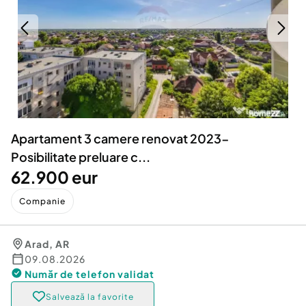
Locuri de munca
Utilaje agricole si industriale
Servicii
Piese auto si accesorii
Animale de companie
Dacia Duster
Afaceri și echipamente profesionale
Inchiriere Bunuri si Vehicule
Apartament 3 camere renovat 2023-
Posibilitate preluare c...
62.900 eur
Companie
Arad
,
AR
09.08.2026
Număr de telefon
validat
Salvează la favorite