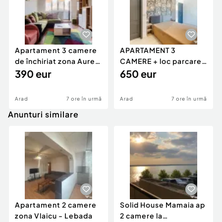
Apartament 3 camere
APARTAMENT 3
de închiriat zona Aurel
CAMERE + loc parcare
Vlaicu
390 eur
- Adora Park
650 eur
Arad
7 ore în urmă
Arad
7 ore în urmă
Anunturi similare
Apartament 2 camere
Solid House Mamaia ap
zona Vlaicu - Lebada
2 camere la