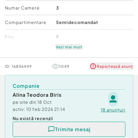
Confort:
1
Numar Camere
3
Tip imobil:
Bloc de apartamente
Număr Băi:
1
Compartimentare
Semidecomandat
Posibilitate parcare: Nu
Etaj
8
Vezi mai mult
Mobilat/Utilat
1
Număr niveluri imobil
10
ID:
16856449
1049
Raportează anunț
Stare
Bună
Companie
Alina Teodora Biris
Comfort
1
pe site din
18 Oct
activ:
10 feb 2026 21:14
18
anunțuri
Nu există recenzii
Trimite mesaj