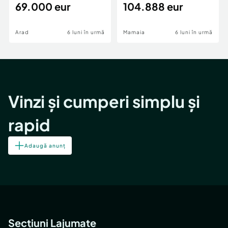
69.000 eur
cheie,langa Mega
104.888 eur
Image
Arad
6 luni în urmă
Mamaia
6 luni în urmă
Vinzi și cumperi simplu și
rapid
Adaugă anunț
Secțiuni Lajumate