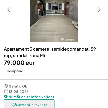
Locuri de munca
Utilaje agricole si industriale
Servicii
Piese auto si accesorii
Animale de companie
Dacia Duster
Afaceri și echipamente profesionale
Inchiriere Bunuri si Vehicule
Apartament 3 camere, semidecomandat, 59
mp, stradal, zona Mi
79.000 eur
Companie
Galati
,
GL
12.06.2026
Număr de telefon
validat
Salvează la favorite