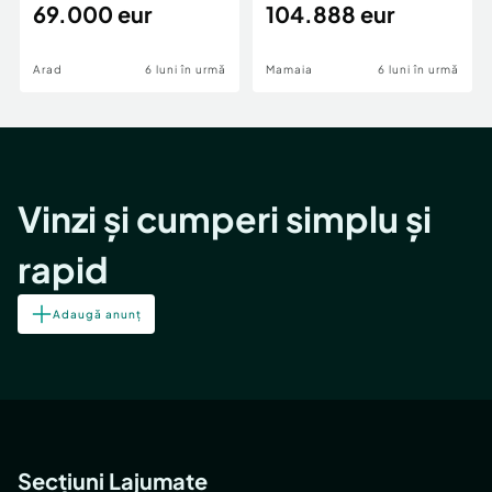
69.000 eur
cheie,langa Mega
104.888 eur
Image
Arad
6 luni în urmă
Mamaia
6 luni în urmă
Vinzi și cumperi simplu și
rapid
Adaugă anunț
Secțiuni Lajumate