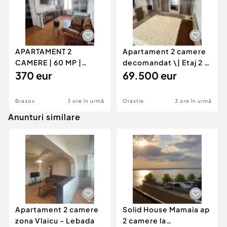
APARTAMENT 2
Apartament 2 camere
CAMERE | 60 MP |
decomandat \| Etaj 2 \|
GENERAL MOCIULSCHI
370 eur
50 mp \+ 8 mp ba
69.500 eur
| BALCON DE
Brasov
3 ore în urmă
Orastie
3 ore în urmă
Anunturi similare
Apartament 2 camere
Solid House Mamaia ap
zona Vlaicu - Lebada
2 camere la