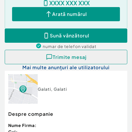
XXXX XXX XXX
confort și aspectul său aparte.
Cod ofertă / ID BLITZ: P172775
Arată numărul
Id intern: P172775
Confort:
1
Sună vânzătorul
Tip imobil:
Bloc de apartamente
Număr Băi:
1
numar de telefon
validat
Trimite mesaj
Mai multe anunțuri ale utilizatorului
Galati
,
Galati
Despre companie
Nume Firma:
Cui: