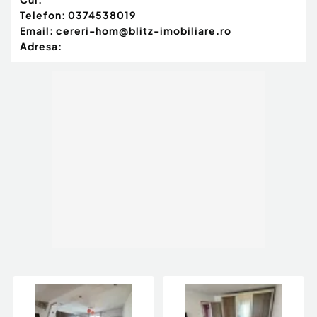
Telefon:
0374538019
Email:
cereri-hom@blitz-imobiliare.ro
Adresa: