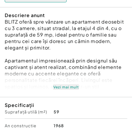
Descriere anunt
BLITZ oferă spre vânzare un apartament deosebit
cu 3 camere, situat stradal, la etajul 4 din 4, cu o
suprafață de 59 mp, ideal pentru o familie sau
pentru cei care își doresc un cămin modern,
elegant și primitor.
Apartamentul impresionează prin designul său
captivant și atent realizat, combinând elemente
moderne cu accente elegante ce oferă
personalitate fiecărei încăperi. Livingul este
spațios și luminos, amenajat într-un stil
Vezi mai mult
contemporan, perfect pentru relaxare și timp
petrecut în familie. Dormitoarele au un aer rafinat
Specificații
și confortabil, iar bucătăria este complet utilată și
Suprafață utilă (m²)
59
pregătită pentru utilizare imediată.
Se vinde complet mobilat și utilat, exact ca în
An constructie
1968
poze: