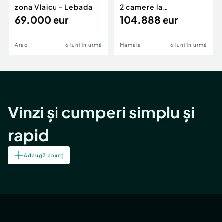
zona Vlaicu - Lebada
2 camere la
69.000 eur
cheie,langa Mega
104.888 eur
Image
Arad
6 luni în urmă
Mamaia
6 luni în urmă
Vinzi și cumperi simplu și
rapid
Adaugă anunț