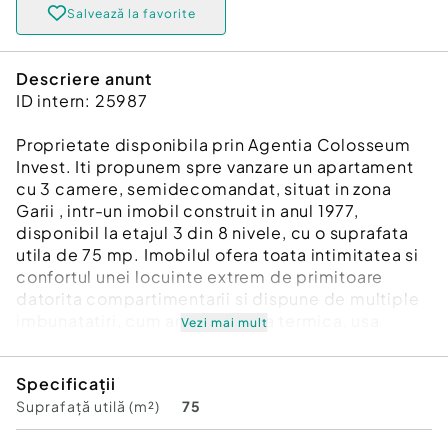
Salvează la favorite
Descriere anunt
ID intern: 25987
Proprietate disponibila prin Agentia Colosseum
Invest. Iti propunem spre vanzare un apartament
cu 3 camere, semidecomandat, situat in zona
Garii , intr-un imobil construit in anul 1977,
disponibil la etajul 3 din 8 nivele, cu o suprafata
utila de 75 mp. Imobilul ofera toata intimitatea si
confortul unei locuinte extrem de primitoare
datorita compartimentarii si dispune de multiple
imbunatatiri, cum ar fi: centrala termica, usa
Vezi mai mult
metalica, gresie, parchet, termopane integral.
Proprietatea se vinde partial mobilata si utilata si
Specificații
dispune, de asemenea, de un spatiu de
Suprafață utilă (m²)
75
depozitare la subsol. Imobilul este pozitionat intr-
o zona linistita, cu multiple facilitati precum: