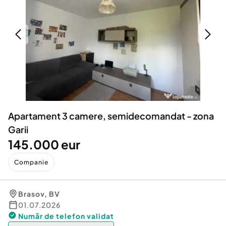
Locuri de munca
Utilaje agricole si industriale
Servicii
Piese auto si accesorii
Animale de companie
Dacia Duster
Afaceri și echipamente profesionale
Inchiriere Bunuri si Vehicule
Apartament 3 camere, semidecomandat - zona
Garii
145.000 eur
Companie
Brasov
,
BV
01.07.2026
Număr de telefon
validat