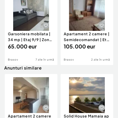
Garsoniera mobilata |
Apartament 2 camere |
34 mp | Etaj 9/9 | Zona
Semidecomandat | Etaj
Astra
65.000 eur
1/4 | Centrul Civic
105.000 eur
Brasov
7 zile în urmă
Brasov
2 zile în urmă
Anunturi similare
Apartament 2 camere
Solid House Mamaia ap