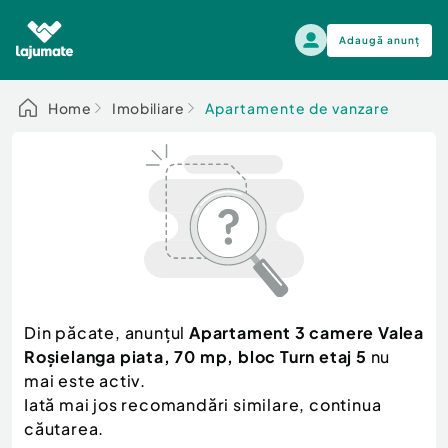
Adaugă anunț
Alege categoria
Home
Imobiliare
Apartamente de vanzare
Auto, moto si ambarcatiuni
Toate Anunturile
Auto, moto si ambarcatiuni
Imobiliare
Autoturisme
Electronice si electrocasnice
Anvelope si Jante
Casa si gradina
Alege dupa sezon
Piese auto
Scutere - ATV - UTV
Din păcate, anunțul
Apartament 3 camere Valea
Mama si copilul
Autoutilitare
Roșielanga piata, 70 mp, bloc Turn etaj 5
nu
Moda si frumusete
Ambarcatiuni
mai este activ.
Sport, timp liber, arta
Iată mai jos recomandări similare, continua
Camioane - Rulote - Remorci
Agro si Industrie
căutarea.
Motociclete