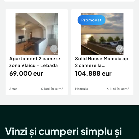
Locuri de munca
Utilaje agricole si industriale
Servicii
Piese auto si accesorii
Animale de companie
Promovat
Dacia Duster
Afaceri și echipamente profesionale
Inchiriere Bunuri si Vehicule
Apartament 2 camere
Solid House Mamaia ap
zona Vlaicu - Lebada
2 camere la
69.000 eur
cheie,langa Mega
104.888 eur
Image
Arad
6 luni în urmă
Mamaia
6 luni în urmă
Vinzi și cumperi simplu și