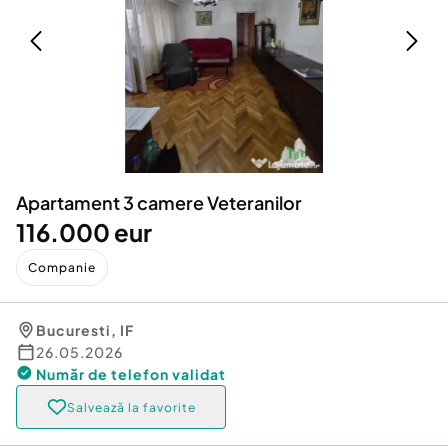
Locuri de munca
Utilaje agricole si industriale
Servicii
Piese auto si accesorii
Animale de companie
Dacia Duster
Afaceri și echipamente profesionale
Inchiriere Bunuri si Vehicule
Apartament 3 camere Veteranilor
116.000 eur
Companie
Bucuresti
,
IF
26.05.2026
Număr de telefon
validat
Salvează la favorite