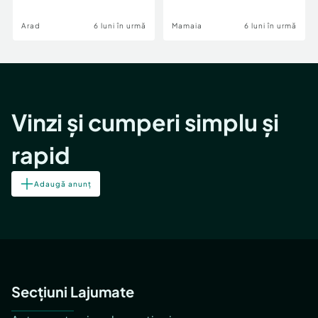
Image
Arad
6 luni în urmă
Mamaia
6 luni în urmă
Vinzi și cumperi simplu și
rapid
Adaugă anunț
Secțiuni Lajumate