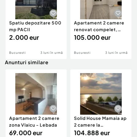
Spatiu depozitare 500
Apartament 2 camere
mp PACII
renovat compelet,
2.000 eur
langa Parc Moghioros,
105.000 eur
Bucuresti
3 luni în urmă
Bucuresti
3 luni în urmă
Anunturi similare
Apartament 2 camere
Solid House Mamaia ap
zona Vlaicu - Lebada
2 camere la
69.000 eur
cheie,langa Mega
104.888 eur