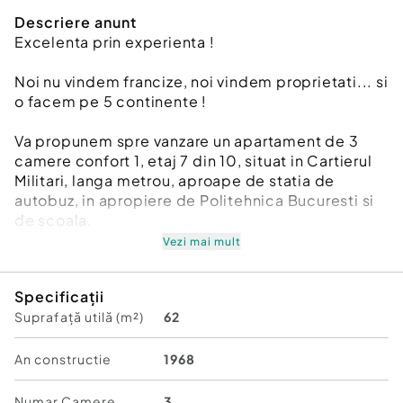
Descriere anunt
Excelenta prin experienta !
Noi nu vindem francize, noi vindem proprietati... si
o facem pe 5 continente !
Va propunem spre vanzare un apartament de 3
camere confort 1, etaj 7 din 10, situat in Cartierul
Militari, langa metrou, aproape de statia de
autobuz, in apropiere de Politehnica Bucuresti si
de scoala.
Vezi mai mult
Suprafata construita este de 73 mp, cea utila 62
mp, cu toate utilitatile, avand in imediata
Specificații
apropiere foarte multe facilitati si acces rapid
Suprafață utilă (m²)
62
catre toate zonele Capitalei.
Blocul este construit in anul 1968, anvelopat in
An constructie
1968
2023, intr-o zona linistita, ferita de zgomot si
traficul urban, iar in cladire locuiesc numai oameni
Numar Camere
3