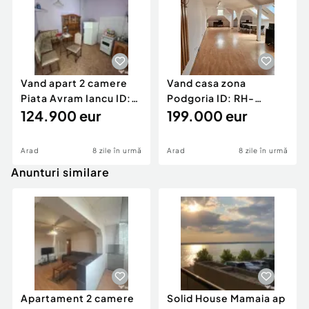
Vand apart 2 camere
Vand casa zona
Piata Avram Iancu ID:
Podgoria ID: RH-
RH-45526-property
124.900 eur
45502-property
199.000 eur
Arad
8 zile în urmă
Arad
8 zile în urmă
Anunturi similare
Apartament 2 camere
Solid House Mamaia ap