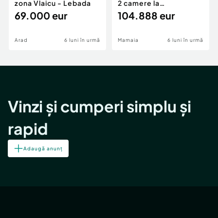
zona Vlaicu - Lebada
2 camere la
69.000 eur
cheie,langa Mega
104.888 eur
Image
Arad
6 luni în urmă
Mamaia
6 luni în urmă
Vinzi și cumperi simplu și
rapid
Adaugă anunț