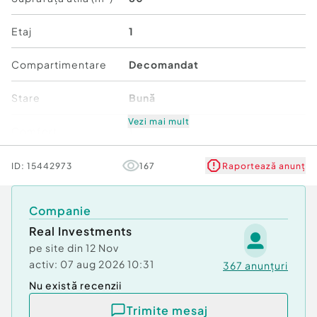
Etaj
1
Compartimentare
Decomandat
Stare
Bună
Vezi mai mult
Comfort
1
ID:
15442973
167
Raportează anunț
Companie
Real Investments
pe site din
12 Nov
activ:
07 aug 2026 10:31
367
anunțuri
Nu există recenzii
Trimite mesaj