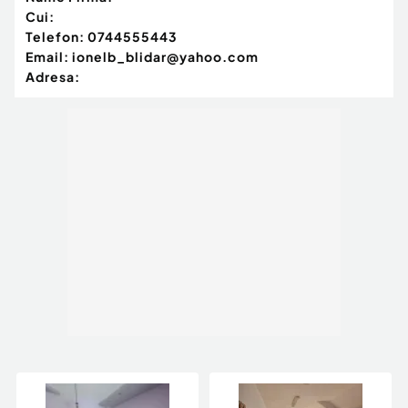
Cui:
Telefon:
0744555443
Email:
ionelb_blidar@yahoo.com
Adresa: