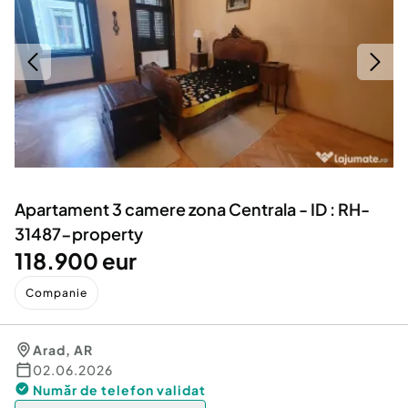
Locuri de munca
Utilaje agricole si industriale
Servicii
Piese auto si accesorii
Animale de companie
Dacia Duster
Afaceri și echipamente profesionale
Inchiriere Bunuri si Vehicule
Apartament 3 camere zona Centrala - ID : RH-
31487-property
118.900 eur
Companie
Arad
,
AR
02.06.2026
Număr de telefon
validat