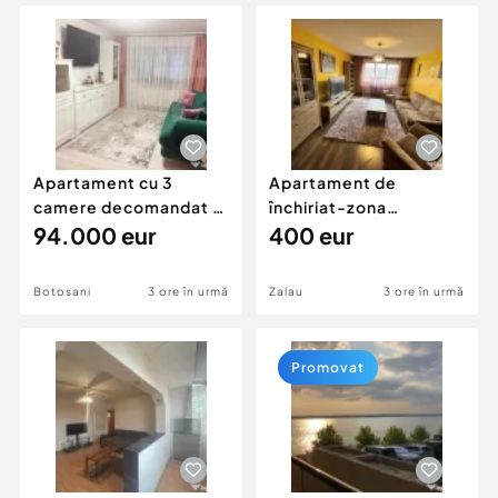
Locuri de munca
Utilaje agricole si industriale
Servicii
Piese auto si accesorii
Animale de companie
Dacia Duster
Afaceri și echipamente profesionale
Inchiriere Bunuri si Vehicule
Apartament cu 3
Apartament de
camere decomandat -
închiriat-zona
renovat - Bucovina -
94.000 eur
ultracentrală
400 eur
Par
Botosani
3 ore în urmă
Zalau
3 ore în urmă
Promovat