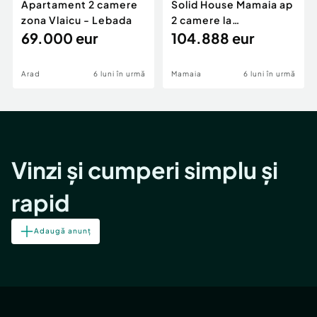
Apartament 2 camere
Solid House Mamaia ap
zona Vlaicu - Lebada
2 camere la
69.000 eur
cheie,langa Mega
104.888 eur
Image
Arad
6 luni în urmă
Mamaia
6 luni în urmă
Vinzi și cumperi simplu și
rapid
Adaugă anunț