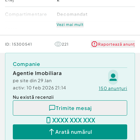
Compartimentare
Decomandat
Vezi mai mult
Stare
Bună
Comfort
1
ID:
15300541
221
Raportează anunț
Companie
Agentie Imobiliara
pe site din
29 Jan
activ:
10 feb 2026 21:14
150
anunțuri
Nu există recenzii
Trimite mesaj
XXXX XXX XXX
Arată numărul