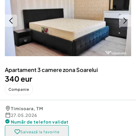
Locuri de munca
Utilaje agricole si industriale
Servicii
Piese auto si accesorii
Animale de companie
Dacia Duster
Afaceri și echipamente profesionale
Inchiriere Bunuri si Vehicule
Apartament 3 camere zona Soarelui
340 eur
Companie
Timisoara
,
TM
27.05.2026
Număr de telefon
validat
Salvează la favorite