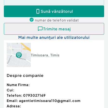
Sună vânzătorul
numar de telefon
validat
Trimite mesaj
Mai multe anunțuri ale utilizatorului
Timisoara
,
Timis
Despre companie
Nume Firma:
Cui:
Telefon:
0793027169
Email:
agentietimisoara110@gmail.com
Adresa: