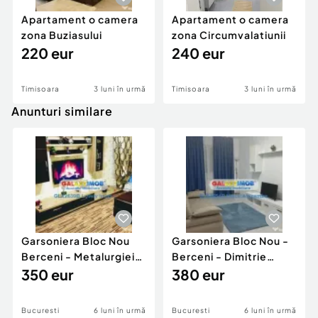
Apartament o camera
Apartament o camera
zona Buziasului
zona Circumvalatiunii
220 eur
240 eur
Timisoara
3 luni în urmă
Timisoara
3 luni în urmă
Anunturi similare
Garsoniera Bloc Nou
Garsoniera Bloc Nou -
Berceni - Metalurgiei
Berceni - Dimitrie
Park - Postalionul
350 eur
Leonida
380 eur
Bucuresti
6 luni în urmă
Bucuresti
6 luni în urmă