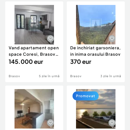
Locuri de munca
Utilaje agricole si industriale
Servicii
Piese auto si accesorii
Animale de companie
Dacia Duster
Afaceri și echipamente profesionale
Inchiriere Bunuri si Vehicule
Vand apartament open
De inchiriat garsoniera,
space Coresi, Brasov,
in inima orasului Brasov
2023, 61.2 mp
145.000 eur
370 eur
Brasov
5 zile în urmă
Brasov
3 zile în urmă
Promovat