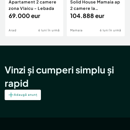
Apartament 2 camere
Solid House Mamaia ap
zona Vlaicu - Lebada
2 camere la
69.000 eur
cheie,langa Mega
104.888 eur
Image
Arad
6 luni în urmă
Mamaia
6 luni în urmă
Vinzi și cumperi simplu și
rapid
Adaugă anunț