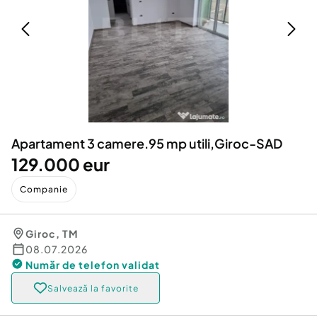
Locuri de munca
Utilaje agricole si industriale
Servicii
Piese auto si accesorii
Animale de companie
Dacia Duster
Afaceri și echipamente profesionale
Inchiriere Bunuri si Vehicule
Apartament 3 camere.95 mp utili,Giroc-SAD
129.000 eur
Companie
Giroc
,
TM
08.07.2026
Număr de telefon
validat
Salvează la favorite