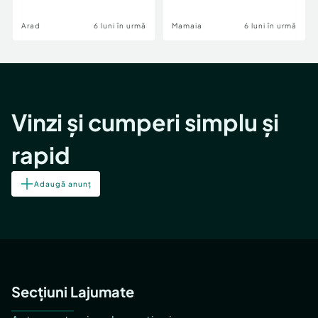
Image
Arad
6 luni în urmă
Mamaia
6 luni în urmă
Vinzi și cumperi simplu și
rapid
Adaugă anunț
Secțiuni Lajumate