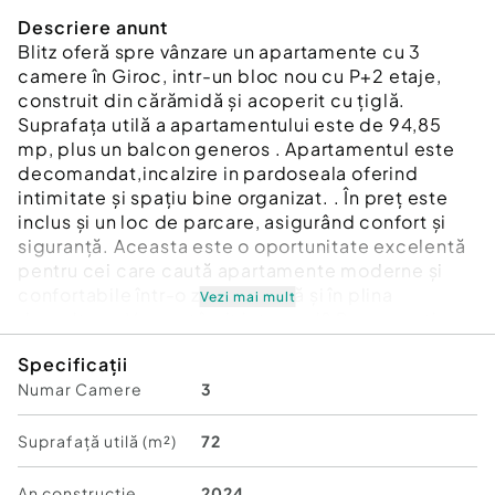
Descriere anunt
Blitz oferă spre vânzare un apartamente cu 3
camere în Giroc, intr-un bloc nou cu P+2 etaje,
construit din cărămidă și acoperit cu țiglă.
Suprafața utilă a apartamentului este de 94,85
mp, plus un balcon generos . Apartamentul este
decomandat,incalzire in pardoseala oferind
intimitate și spațiu bine organizat. . În preț este
inclus și un loc de parcare, asigurând confort și
siguranță. Aceasta este o oportunitate excelentă
pentru cei care caută apartamente moderne și
confortabile într-o zonă liniștită și în plina
Vezi mai mult
dezvoltare. V-am stârnit interesul? Programați o
vizionare!
Specificații
Cod ofertă / ID BLITZ: P135076
Numar Camere
3
Id intern: P135076
Confort:
1
Suprafață utilă (m²)
72
Tip imobil:
Bloc de apartamente
Număr Băi:
2
An constructie
2024