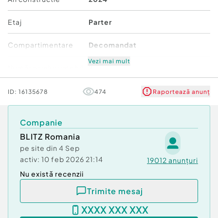
Etaj
Parter
Compartimentare
Decomandat
Vezi mai mult
Număr niveluri imobil
2
Mobilat/Utilat
3
ID:
16135678
474
Raportează anunț
Stare
Bună
Companie
BLITZ Romania
Comfort
1
pe site din
4 Sep
activ:
10 feb 2026 21:14
19012
anunțuri
Nu există recenzii
Trimite mesaj
XXXX XXX XXX