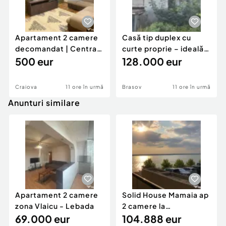
Apartament 2 camere
Casă tip duplex cu
decomandat | Centrală
curte proprie – ideală
proprie | 60 mp |
500 eur
pentru renovar
128.000 eur
Craiova
11 ore în urmă
Brasov
11 ore în urmă
Anunturi similare
Apartament 2 camere
Solid House Mamaia ap
zona Vlaicu - Lebada
2 camere la
69.000 eur
cheie,langa Mega
104.888 eur