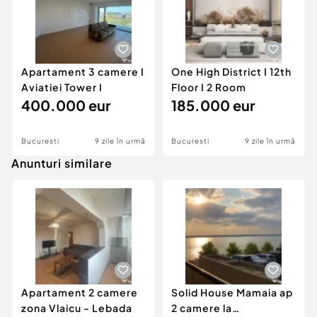
Apartament 3 camere I
One High District I 12th
Aviatiei Tower I
Floor I 2 Room
400.000 eur
185.000 eur
Bucuresti
9 zile în urmă
Bucuresti
9 zile în urmă
Anunturi similare
Apartament 2 camere
Solid House Mamaia ap
zona Vlaicu - Lebada
2 camere la