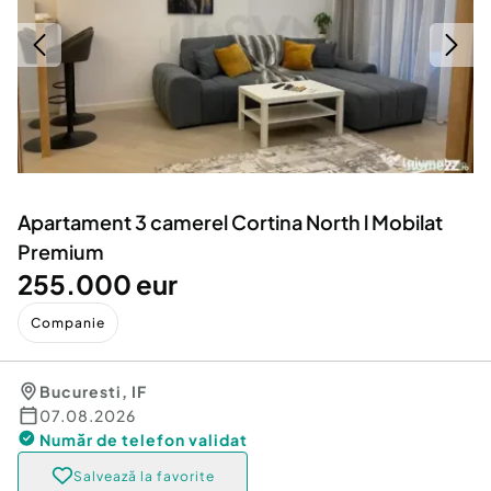
Locuri de munca
Utilaje agricole si industriale
Servicii
Piese auto si accesorii
Animale de companie
Dacia Duster
Afaceri și echipamente profesionale
Inchiriere Bunuri si Vehicule
Apartament 3 camerel Cortina North l Mobilat
Premium
255.000 eur
Companie
Bucuresti
,
IF
07.08.2026
Număr de telefon
validat
Salvează la favorite