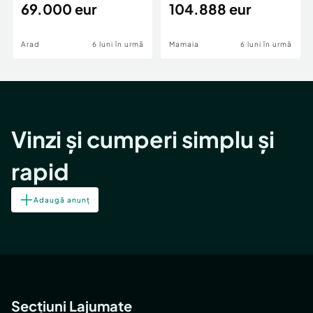
69.000 eur
cheie,langa Mega
104.888 eur
Image
Arad
6 luni în urmă
Mamaia
6 luni în urmă
Vinzi și cumperi simplu și
rapid
Adaugă anunț
Secțiuni Lajumate