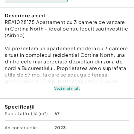
Descriere anunt
REA1028175 Apartament cu 3 camere de vanzare
in Cortina North – ideal pentru locuit sau investitie
(Airbnb)
Va prezentam un apartament modern cu 3 camere
situat in complexul rezidential Cortina North, una
dintre cele mai apreciate dezvoltari din zona de
nord a Bucurestiului. Proprietatea are o suprafata
utila de 67 mp, la care se adauga o terasa
generoasa de 10 mp, perfecta pentru relaxare.
Vezi mai mult
Apartamentul beneficiaza de finisaje premium si
face parte dintr-un complex modern, cu
Specificații
arhitectura contemporana si facilitati de calitate.
Suprafață utilă (m²)
67
Zona este foarte bine conectata la punctele de
interes din nordul orasului, fiind aproape de
centre de business, restaurante, cafenele si zone
An constructie
2023
comerciale.