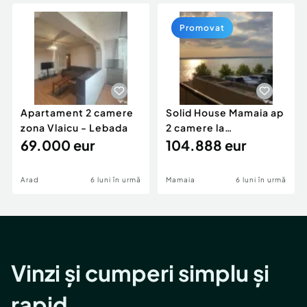
Locuri de munca
Utilaje agricole si industriale
Servicii
Piese auto si accesorii
Promovat
Animale de companie
Dacia Duster
Afaceri și echipamente profesionale
Inchiriere Bunuri si Vehicule
Apartament 2 camere
Solid House Mamaia ap
zona Vlaicu - Lebada
2 camere la
69.000 eur
cheie,langa Mega
104.888 eur
Image
Arad
6 luni în urmă
Mamaia
6 luni în urmă
Vinzi și cumperi simplu și
rapid