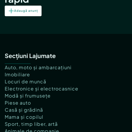
Adaugă anunț
Secțiuni Lajumate
Auto, moto și ambarcațiuni
Imobiliare
Locuri de muncă
Electronice și electrocasnice
Modă și frumusețe
Piese auto
Casă și grădină
Mama și copilul
Sport, timp liber, artă
Animale de companie