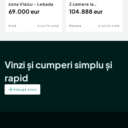
zona Vlaicu - Lebada
2 camere la
69.000 eur
cheie,langa Mega
104.888 eur
Image
Arad
6 luni în urmă
Mamaia
6 luni în urmă
Vinzi și cumperi simplu și
rapid
Adaugă anunț