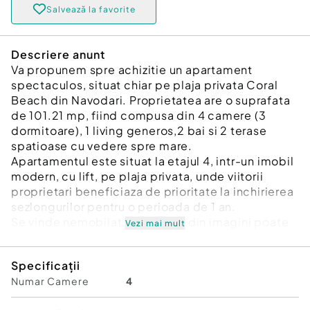
Salvează la favorite
Descriere anunt
Va propunem spre achizitie un apartament
spectaculos, situat chiar pe plaja privata Coral
Beach din Navodari. Proprietatea are o suprafata
de 101.21 mp, fiind compusa din 4 camere (3
dormitoare), 1 living generos,2 bai si 2 terase
spatioase cu vedere spre mare.
Apartamentul este situat la etajul 4, intr-un imobil
modern, cu lift, pe plaja privata, unde viitorii
proprietari beneficiaza de prioritate la inchirierea
sezlongurilor pentru o perioada de 1 an.
Se vinde nemobilat. Mobilierul din imagini poate
Vezi mai mult
fi achizitionat contra cost, la cerere.
Pret: 275.000€ (fara mobilier)
Specificații
Numar Camere
4
Pentru mai multe detalii si vizionari:
Ene Marian – 0740 949 871