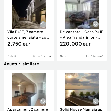
Vila P+1E, 7 camere,
De vanzare - Casa P+1E
curte amenajata - zona
- Alea Trandafirilor -
Mall, George ...
2.750 eur
220.000 euro
220.000 eur
Galati
3 zile în urmă
Galati
1 oră în urmă
Anunturi similare
Apartament 2 camere
Solid House Mamaia ap