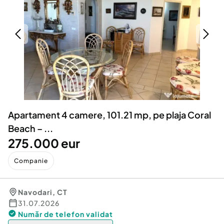
Locuri de munca
Utilaje agricole si industriale
Servicii
Piese auto si accesorii
Animale de companie
Dacia Duster
Afaceri și echipamente profesionale
Inchiriere Bunuri si Vehicule
Apartament 4 camere, 101.21 mp, pe plaja Coral
Beach – ...
275.000 eur
Companie
Navodari
,
CT
31.07.2026
Număr de telefon
validat