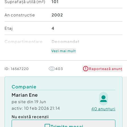
Agentia Mag Invest
Suprafață utilă (m²)
101
Confort:
1
An constructie
2002
Tip imobil:
Bloc de apartamente
Număr Băi:
2
Etaj
4
Posibilitate parcare: Nu
Compartimentare
Decomandat
Vezi mai mult
Stare
Nouă
Comfort
1
ID:
16567220
403
Raportează anunț
Companie
Marian Ene
pe site din
19 Jun
activ:
10 feb 2026 21:14
40
anunțuri
Nu există recenzii
Trimite mesaj