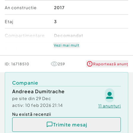
achizitionat si prin intermediul unui credit bancar.
An constructie
2017
ID intern: 3193.
Etaj
3
Confort:
1 sporit
Tip imobil:
Bloc de apartamente
Compartimentare
Decomandat
Număr Băi:
2
Posibilitate parcare: Da
Vezi mai mult
Număr niveluri imobil
5
Nr. locuri parcare:
1
Mobilat/Utilat
2
ID:
16718510
259
Raportează anunț
Stare
Bună
Companie
Andreea Dumitrache
Comfort
1 sporit
pe site din
29 Dec
activ:
10 feb 2026 21:14
11
anunțuri
Nu există recenzii
Trimite mesaj