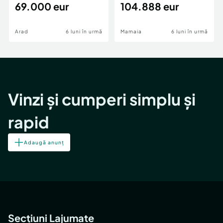
69.000 eur
cheie,langa Mega
104.888 eur
Image
Arad
6 luni în urmă
Mamaia
6 luni în urmă
Vinzi și cumperi simplu și
rapid
Adaugă anunț
Secțiuni Lajumate