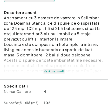
Descriere anunt
Apartament cu 3 camere de vanzare in Selimbar
zona Doamna Stanca, ce dispune de o suprafata
de 123 mp, 102 mp utili si 21,5 balcoane, situat la
etajul intermediar 3 al unui imobil cu 5 etaje
prevazut cu lift si interfon la intrare.
Locuinta este compusa din hol amplu la intrare,
living cu acces in bucataria cu spatiu de luat
masa, 3 dormitoare , 2 bai si doua balcoane.
Acesta dispune de toate imbunatatirile necesare,
precum centrala termica proprie cu calorifere,
ferestre cu geam termopan si tamplarie PVC, aer
Vezi mai mult
conditionat, parchet, gresie si faianta, usi de
interior, usa metalica la intrare.
Specificații
Zona este bine dezvoltata, locuri de parcare si
Numar Camere
4
acces rapid la mijloace de transport in comun,
magazine, scoli si alte facilitati importante.
Valoarea de achizitie a apartamentului este de
Suprafață utilă (m²)
102
178.000 euro negociabil, acesta poate fi