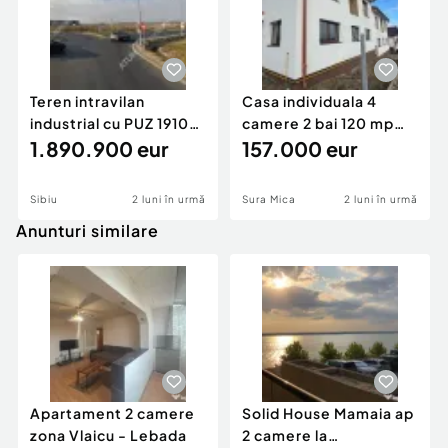
Teren intravilan
Casa individuala 4
industrial cu PUZ 19100
camere 2 bai 120 mp
mp zona Hornbach di
1.890.900 eur
utili 300 mp teren in
157.000 eur
Sibiu
2 luni în urmă
Sura Mica
2 luni în urmă
Anunturi similare
Apartament 2 camere
Solid House Mamaia ap
zona Vlaicu - Lebada
2 camere la