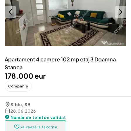
Locuri de munca
Utilaje agricole si industriale
Servicii
Piese auto si accesorii
Animale de companie
Dacia Duster
Afaceri și echipamente profesionale
Inchiriere Bunuri si Vehicule
Apartament 4 camere 102 mp etaj 3 Doamna
Stanca
178.000 eur
Companie
Sibiu
,
SB
28.06.2026
Număr de telefon
validat
Salvează la favorite