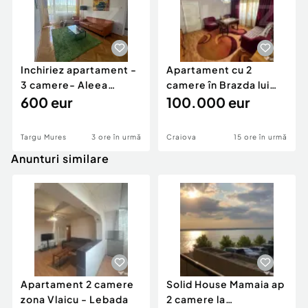
Inchiriez apartament -
Apartament cu 2
3 camere- Aleea
camere în Brazda lui
Carpati
600 eur
Novac
100.000 eur
Targu Mures
3 ore în urmă
Craiova
15 ore în urmă
Anunturi similare
Apartament 2 camere
Solid House Mamaia ap
zona Vlaicu - Lebada
2 camere la