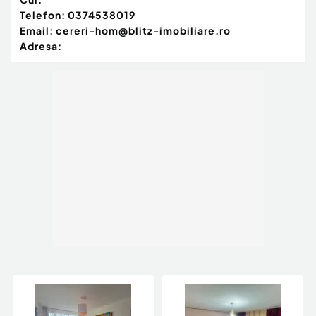
Telefon:
0374538019
Email:
cereri-hom@blitz-imobiliare.ro
Adresa: