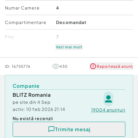
Numar Camere
4
Compartimentare
Decomandat
Etaj
3
Vezi mai mult
Număr niveluri imobil
4
Stare
Bună
ID:
16755776
430
Raportează anunț
Comfort
1
Companie
BLITZ Romania
pe site din
4 Sep
activ:
10 feb 2026 21:14
19004
anunțuri
Nu există recenzii
Trimite mesaj