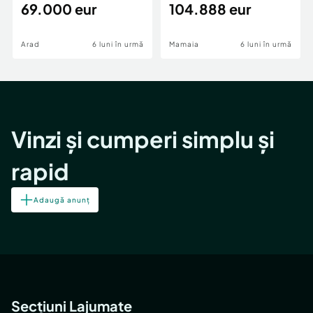
69.000 eur
cheie,langa Mega
104.888 eur
Image
Arad
6 luni în urmă
Mamaia
6 luni în urmă
Vinzi și cumperi simplu și
rapid
Adaugă anunț
Secțiuni Lajumate