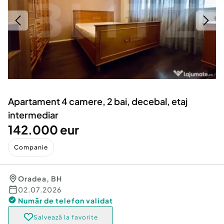
Locuri de munca
Utilaje agricole si industriale
Servicii
Piese auto si accesorii
Animale de companie
Dacia Duster
Afaceri și echipamente profesionale
Inchiriere Bunuri si Vehicule
Apartament 4 camere, 2 bai, decebal, etaj
intermediar
142.000 eur
Companie
Oradea
,
BH
02.07.2026
Număr de telefon
validat
Salvează la favorite