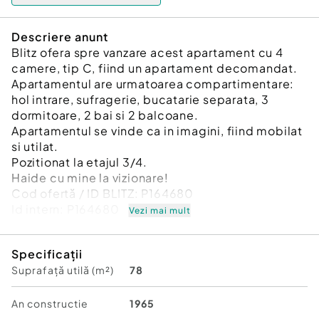
Descriere anunt
Blitz ofera spre vanzare acest apartament cu 4
camere, tip C, fiind un apartament decomandat.
Apartamentul are urmatoarea compartimentare:
hol intrare, sufragerie, bucatarie separata, 3
dormitoare, 2 bai si 2 balcoane.
Apartamentul se vinde ca in imagini, fiind mobilat
si utilat.
Pozitionat la etajul 3/4.
Haide cu mine la vizionare!
Cod ofertă / ID BLITZ: P164680
Id intern: P164680
Vezi mai mult
Confort:
1
Specificații
Tip imobil:
Bloc de apartamente
Suprafață utilă (m²)
78
Număr Băi:
2
An constructie
1965