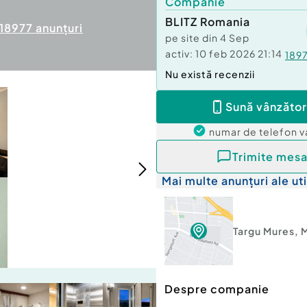
Companie
BLITZ Romania
18977
anunțuri
pe site din
4 Sep
activ:
10 feb 2026 21:14
189
Nu există recenzii
Sună vânzător
numar de telefon
v
Trimite mesa
Mai multe anunțuri ale uti
Targu Mures
,
Despre companie