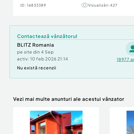
Pentru mai multe detalii sau pentru programare
ID:
16833389
Vizualizări:
427
cu încredere!
Cod ofertă / ID BLITZ: P171728
Id intern: P171728
Contactează vânzătorul
Confort:
1
Tip imobil:
Bloc de apartamente
BLITZ Romania
Număr Băi:
2
pe site din
4 Sep
activ:
10 feb 2026 21:14
18977
a
Nu există recenzii
Vezi mai multe anunturi ale acestui vânzator