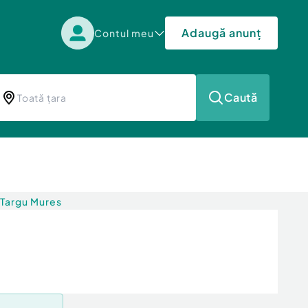
Adaugă anunț
Contul meu
Caută
 Targu Mures