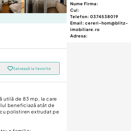
Nume Firma:
Cui:
Telefon:
0374538019
Email:
cereri-hom@blitz-
imobiliare.ro
Adresa:
Salvează la favorite
 utilă de 83 mp, la care
ul beneficiază atât de
ă cu polistiren extrudat pe
ru o familie: