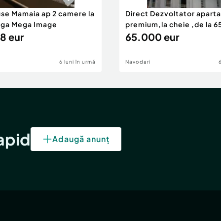
use Mamaia ap 2 camere la
Direct Dezvoltator apar
nga Mega Image
premium,la cheie ,de la 
8 eur
eur
65.000 eur
6 luni în urmă
Navodari
rapid
Adaugă anunț