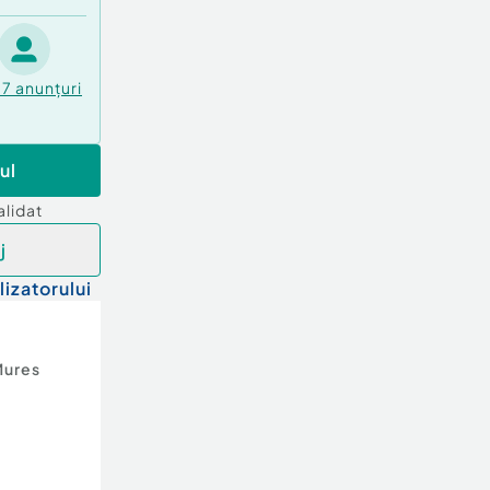
77
anunțuri
ul
alidat
j
lizatorului
Mures