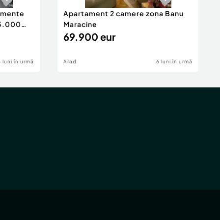
tamente
Apartament 2 camere zona Banu
65.000
Maracine
69.900 eur
6 luni în urmă
Arad
6 luni în urmă