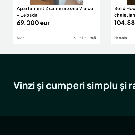
Apartament 2 camere zona Vlaicu
Solid Ho
- Lebada
cheie,la
69.000 eur
104.88
Arad
6 luni în urmă
Mamaia
Vinzi și cumperi simplu și 