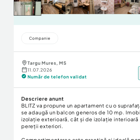
Companie
Targu Mures
,
MS
11.07.2026
Număr de telefon
validat
Descriere anunt
BLITZ va propune un apartament cu o suprafață
se adaugă un balcon generos de 10 mp. Imobil
izolație exterioară, cât și de izolație interioar
pereții exteriori.
Compartimentarea este practică și ideală pent