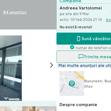
Companie
Andreea Vartolomei
84
anunțuri
pe site din
9 Mai
activ:
10 feb 2026 21:14
84
Nu există recenzii
Sună vânzător
numar de telefon
v
Trimite mesa
Mai multe anunțuri ale uti
Bucuresti
,
Buc
Ilfov
Despre companie