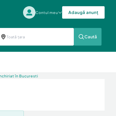
Adaugă anunț
Contul meu
Caută
chiriat în Bucuresti