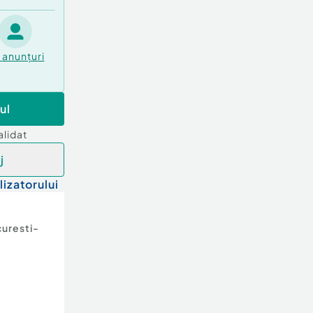
anunțuri
ul
alidat
j
lizatorului
uresti-