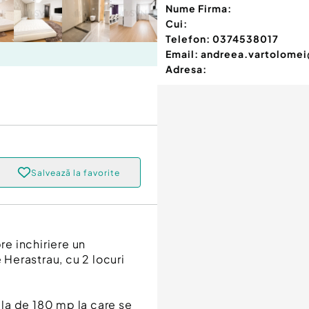
Nume Firma:
Cui:
Telefon:
0374538017
Email:
andreea.vartolomei
Adresa:
Salvează la favorite
e inchiriere un
Herastrau, cu 2 locuri
.
la de 180 mp la care se