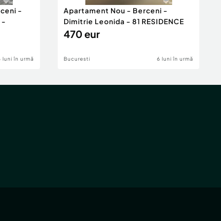
ceni -
Apartament Nou - Berceni -
 -
Dimitrie Leonida - 81 RESIDENCE
470 eur
6 luni în urmă
Bucuresti
6 luni în urmă