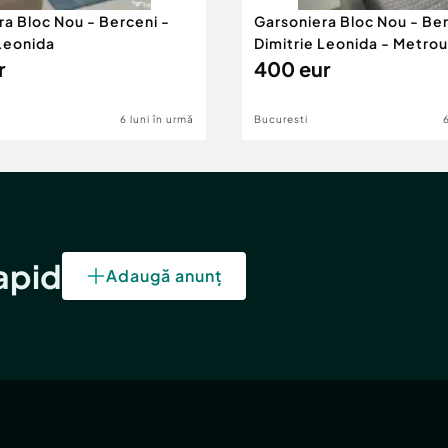
ra Bloc Nou - Berceni -
Garsoniera Bloc Nou - Ber
 Leonida
Dimitrie Leonida - Metrou
r
400 eur
6 luni în urmă
Bucuresti
rapid
Adaugă anunț