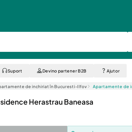
Suport
Devino partener B2B
Ajutor
partamente de inchiriat în Bucuresti-Ilfov
Apartamente de in
esidence Herastrau Baneasa