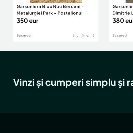
Garsoniera Bloc Nou Berceni -
Garsonie
Metalurgiei Park - Postalionul
Dimitrie
350 eur
380 eu
Bucuresti
6 luni în urmă
Bucuresti
Vinzi și cumperi simplu și 