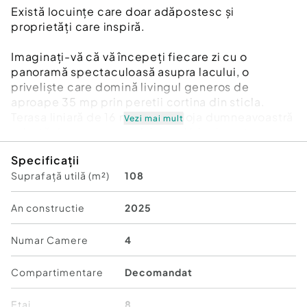
Există locuințe care doar adăpostesc și
proprietăți care inspiră.
Imaginați-vă că vă începeți fiecare zi cu o
panoramă spectaculoasă asupra lacului, o
priveliște care domină livingul generos de
aproape 35 mp prin peretii cortina din sticla.
Terasa liniară de 16 mp devine loja dumneavoastră
Vezi mai mult
privată deasupra orașului, locul ideal pentru un
pahar de vin la apus sau pentru un networking
Specificații
discret.
Suprafață utilă (m²)
108
Dispune de 3 dormitoare mari, un dressing
dedicat care va satisface cele mai exigente
An constructie
2025
standarde de organizare și 3 băi configurate
inteligent. Bucătăria separată păstrează estetica
Numar Camere
4
curată a zonei de dining.
Compartimentare
Decomandat
Clădirea redefineste conceptul de hospitality
acasă: lobby monumental cu concierge,
Etaj
8