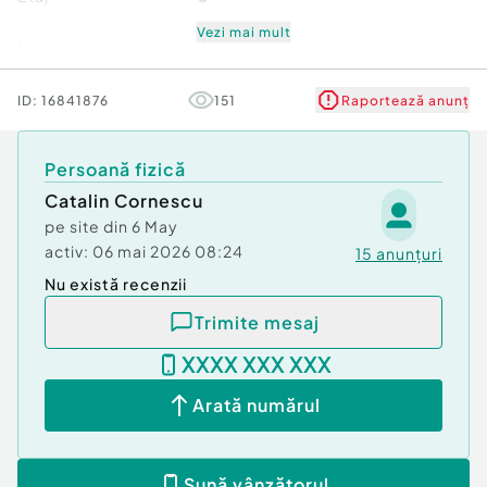
securitate absolută, iar la parter – un centru
wellness complet, cu piscină interioară
Vezi mai mult
Mobilat/Utilat
3
semiolimpică, spa și sală de fitness destinate
exclusiv rezidenților.
Număr niveluri imobil
12
ID:
16841876
151
Raportează anunț
Loc de parcare subteran și boxă incluse.
Stare
Bună
Pentru detalii suplimentare și programarea unei
Persoană fizică
vizionări private, vă stau la dispoziție.
Catalin Cornescu
Comfort
1
pe site din
6 May
activ:
06 mai 2026 08:24
15
anunțuri
Nu există recenzii
Trimite mesaj
XXXX XXX XXX
Arată numărul
Sună vânzătorul