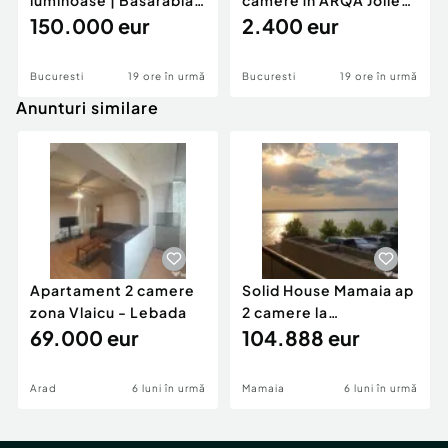
luminoase | Basarabia -
camere în ARQA Jolie
Arena National
150.000 eur
Ville | Iancu
2.400 eur
Bucuresti
19 ore în urmă
Bucuresti
19 ore în urmă
Anunturi similare
Apartament 2 camere
Solid House Mamaia ap
zona Vlaicu - Lebada
2 camere la
69.000 eur
cheie,langa Mega
104.888 eur
Image
Arad
6 luni în urmă
Mamaia
6 luni în urmă