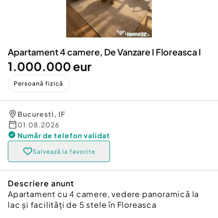
Locuri de munca
Utilaje agricole si industriale
Servicii
Piese auto si accesorii
Animale de companie
Dacia Duster
Afaceri și echipamente profesionale
Apartament 4 camere, De Vanzare I Floreasca I
Inchiriere Bunuri si Vehicule
1.000.000 eur
Persoană fizică
Bucuresti
,
IF
01.08.2026
Număr de telefon
validat
Salvează la favorite
Descriere anunt
Apartament cu 4 camere, vedere panoramică la
lac și facilități de 5 stele în Floreasca