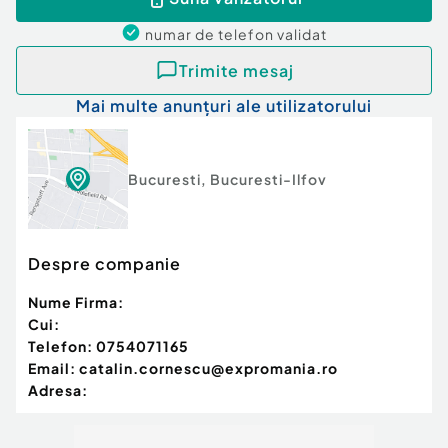
Id intern: EXP1665
numar de telefon
validat
Confort:
1
Tip imobil:
Bloc de apartamente
Trimite mesaj
Număr Băi:
4
Mai multe anunțuri ale utilizatorului
Comision cumpărător:
2%
Nr. locuri parcare:
1
Bucuresti
,
Bucuresti-Ilfov
Despre companie
Nume Firma:
Cui:
Telefon:
0754071165
Email:
catalin.cornescu@expromania.ro
Adresa: