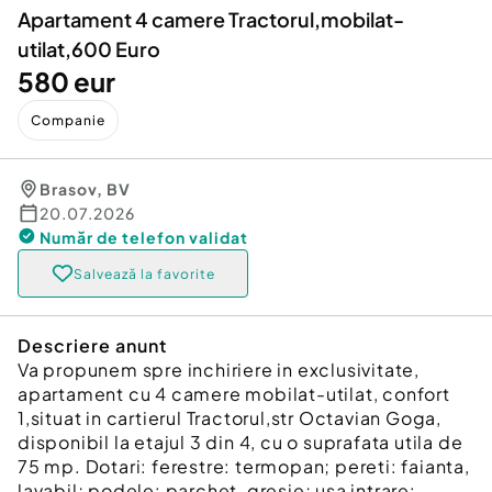
Apartament 4 camere Tractorul,mobilat-
utilat,600 Euro
580 eur
Companie
Brasov
,
BV
20.07.2026
Număr de telefon
validat
Salvează la favorite
Descriere anunt
Va propunem spre inchiriere in exclusivitate,
apartament cu 4 camere mobilat-utilat, confort
1,situat in cartierul Tractorul,str Octavian Goga,
disponibil la etajul 3 din 4, cu o suprafata utila de
75 mp. Dotari: ferestre: termopan; pereti: faianta,
lavabil; podele: parchet, gresie; usa intrare: