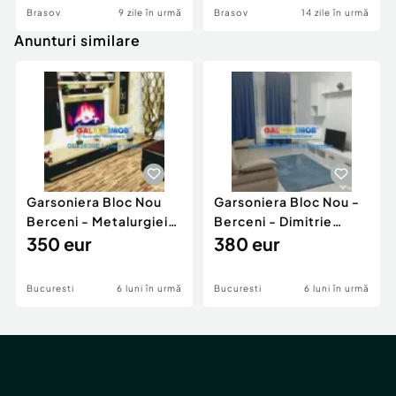
Brasov
9 zile în urmă
Brasov
14 zile în urmă
Anunturi similare
Garsoniera Bloc Nou
Garsoniera Bloc Nou -
Berceni - Metalurgiei
Berceni - Dimitrie
Park - Postalionul
350 eur
Leonida
380 eur
Bucuresti
6 luni în urmă
Bucuresti
6 luni în urmă