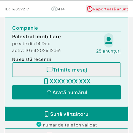
Stare
Bună
ID:
16859217
414
Raportează anunț
Comfort
1
Companie
Palestral Imobiliare
pe site din
14 Dec
activ:
10 iul 2026 12:56
25
anunțuri
Nu există recenzii
Trimite mesaj
XXXX XXX XXX
Arată numărul
Sună vânzătorul
numar de telefon
validat