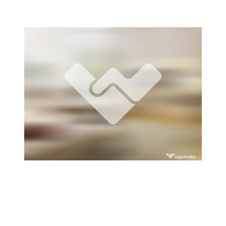
Locuri de munca
Utilaje agricole si industriale
Servicii
Piese auto si accesorii
Animale de companie
Dacia Duster
Afaceri și echipamente profesionale
Inchiriere Bunuri si Vehicule