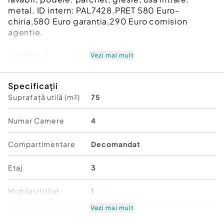
metal. ID intern: PAL7428.PRET 580 Euro-
chiria,580 Euro garantia,290 Euro comision
agentie.
Confort:
1
Vezi mai mult
Tip imobil:
Bloc de apartamente
Număr Băi:
2
Specificații
Suprafață utilă (m²)
75
Numar Camere
4
Compartimentare
Decomandat
Etaj
3
Mobilat/Utilat
1
Vezi mai mult
Număr niveluri imobil
4