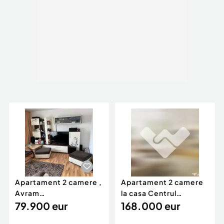
Apartament 2 camere ,
Apartament 2 camere
Avram
la casa Centrul
Iancu,parcare,mobilat
79.900 eur
istoric,168000 Euro
168.000 eur
,79900 Eur