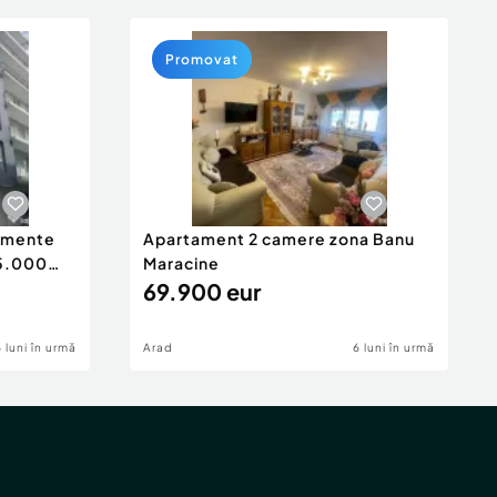
Promovat
tamente
Apartament 2 camere zona Banu
65.000
Maracine
69.900 eur
6 luni în urmă
Arad
6 luni în urmă