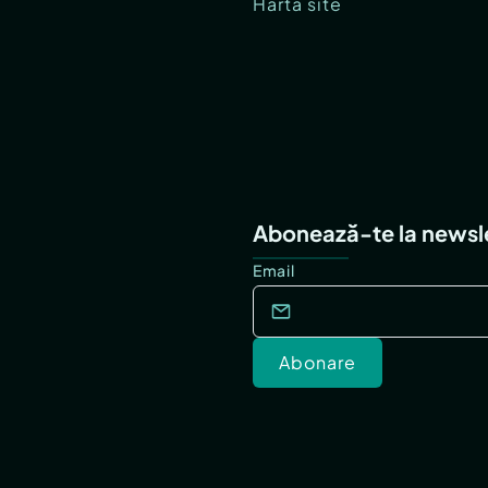
Hartă site
Abonează-te la newsl
Email
Abonare