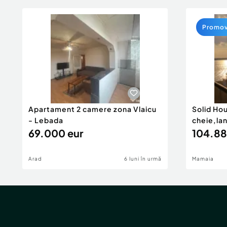
Promo
Apartament 2 camere zona Vlaicu
Solid Ho
- Lebada
cheie,la
69.000 eur
104.88
Arad
6 luni în urmă
Mamaia