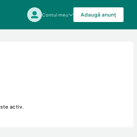
Adaugă anunț
Contul meu
ste activ.