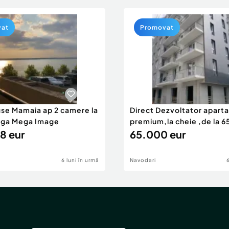
vat
Promovat
use Mamaia ap 2 camere la
Direct Dezvoltator apar
nga Mega Image
premium,la cheie ,de la 
8 eur
eur
65.000 eur
6 luni în urmă
Navodari