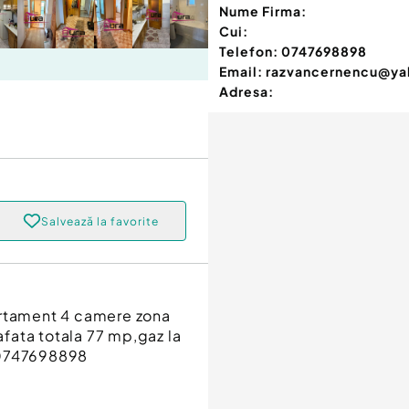
Nume Firma:
Cui:
Telefon:
0747698898
Email:
razvancernencu@ya
Adresa:
Salvează la favorite
artament 4 camere zona
fata totala 77 mp,gaz la
.0747698898