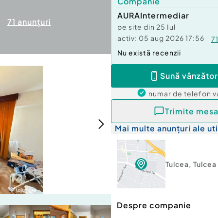
Companie
AURAIntermediar
71
anunțuri
pe site din
25 Iul
activ:
05 aug 2026 17:56
7
Nu există recenzii
Sună vânzător
numar de telefon
v
Trimite mesa
Mai multe anunțuri ale uti
Tulcea
,
Tulcea
Despre companie