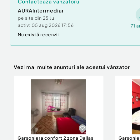
Contactează vânzătorul
AURAIntermediar
pe site din
25 Jul
activ:
05 aug 2026 17:56
71
a
Nu există recenzii
Vezi mai multe anunturi ale acestui vânzator
Garsoniera confort 2 zona Dallas
Garsonie