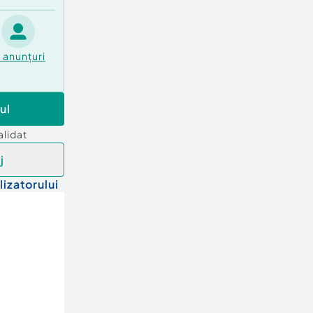
1
anunțuri
ul
alidat
j
lizatorului