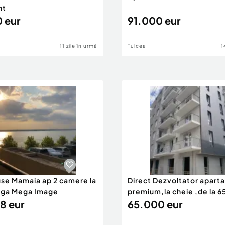
nt
 eur
91.000 eur
11 zile în urmă
Tulcea
1
use Mamaia ap 2 camere la
Direct Dezvoltator apar
nga Mega Image
premium,la cheie ,de la 
8 eur
eur
65.000 eur