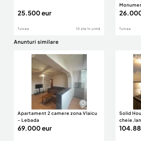
Monume
25.500 eur
26.000
Tulcea
10 zile în urmă
Tulcea
Anunturi similare
Apartament 2 camere zona Vlaicu
Solid Ho
- Lebada
cheie,la
69.000 eur
104.88