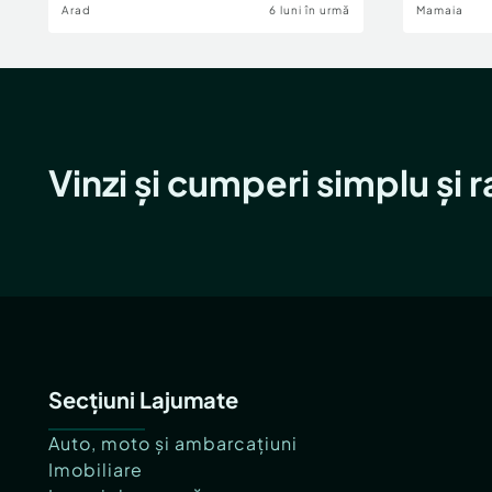
Arad
6 luni în urmă
Mamaia
Vinzi și cumperi simplu și 
Secțiuni Lajumate
Auto, moto și ambarcațiuni
Imobiliare