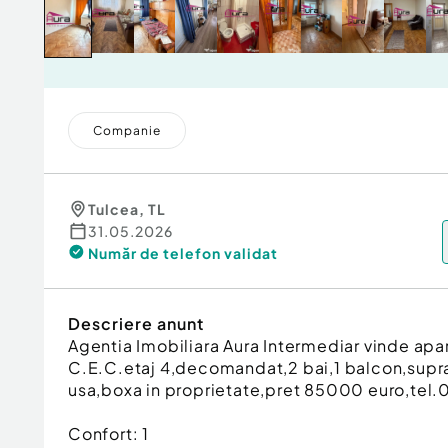
Companie
Tulcea
,
TL
31.05.2026
Număr de telefon
validat
Descriere anunt
Agentia Imobiliara Aura Intermediar vinde ap
C.E.C.etaj 4,decomandat,2 bai,1 balcon,supra
usa,boxa in proprietate,pret 85000 euro,tel
Confort:
1