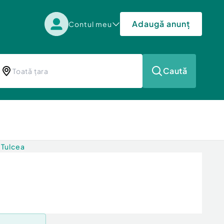
Adaugă anunț
Contul meu
Caută
 Tulcea