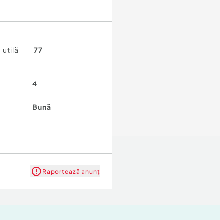
 utilă
77
4
Bună
Raportează anunț