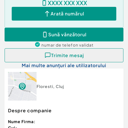
XXXX XXX XXX
Potrivit pentru:
Arată numărul
Investiție cu randament bun la închiriere;
Cuplu la început de drum;
Locuință proprie cu spațiu peste media
Sună vânzătorul
apartamentelor de 1 cameră;
numar de telefon
validat
Contactează-ne pentru detalii suplimentare sau
pentru programarea unei vizionări!
Trimite mesaj
Cod ofertă / ID BLITZ: P173705
Mai multe anunțuri ale utilizatorului
Id intern: P173705
Confort:
1
Tip imobil:
Bloc de apartamente
Floresti
,
Cluj
Număr Băi:
1
Nr. locuri parcare:
1
Despre companie
Nume Firma:
Cui: