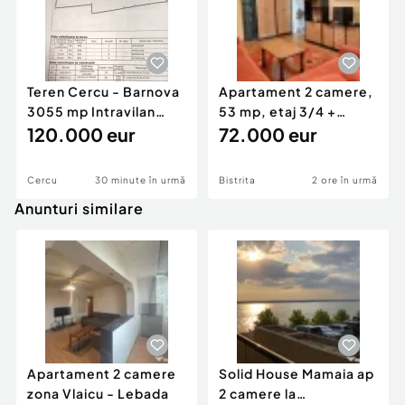
Teren Cercu - Barnova
Apartament 2 camere,
3055 mp Intravilan
53 mp, etaj 3/4 +
acces la DJ248D
120.000 eur
parcare acoperită |
72.000 eur
Cercu
30 minute în urmă
Bistrita
2 ore în urmă
Anunturi similare
Apartament 2 camere
Solid House Mamaia ap
zona Vlaicu - Lebada
2 camere la