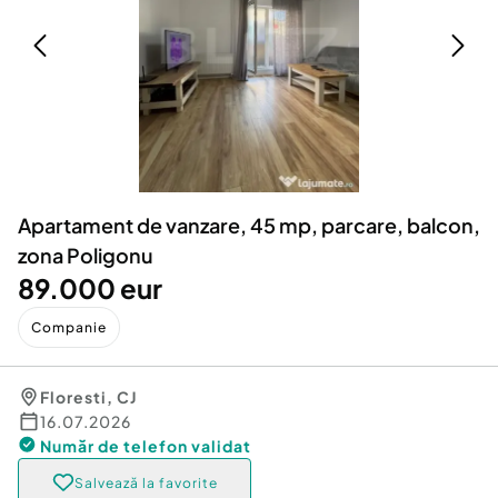
Locuri de munca
Utilaje agricole si industriale
Servicii
Piese auto si accesorii
Animale de companie
Dacia Duster
Afaceri și echipamente profesionale
Inchiriere Bunuri si Vehicule
Apartament de vanzare, 45 mp, parcare, balcon,
zona Poligonu
89.000 eur
Companie
Floresti
,
CJ
16.07.2026
Număr de telefon
validat
Salvează la favorite