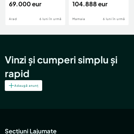
69.000 eur
cheie,langa Mega
104.888 eur
Image
Arad
6 luni în urmă
Mamaia
6 luni în urmă
Vinzi și cumperi simplu și
rapid
Adaugă anunț
Secțiuni Lajumate