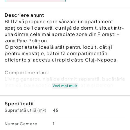
Descriere anunt
BLITZ vă propune spre vânzare un apartament
spațios de 1 cameră, cu nișă de dormit, situat într-
una dintre cele mai apreciate zone din Florești –
zona Parc Poligon.
O proprietate ideală atât pentru locuit, cât și
pentru investiție, datorită compartimentării
eficiente și accesului rapid către Cluj-Napoca.
Compartimentare:
Living generos, nișă de dormit separată, bucătărie
închisă, baie spațioasă cu ventilație și balcon
Vezi mai mult
deschis.
Specificații
Suprafață:
Suprafață utilă (m²)
45
45 mp utili și balcon deschis de 4mp.
Beneficiile apartamentului:
Numar Camere
1
Apartamentul se află la parter înalt și se vinde