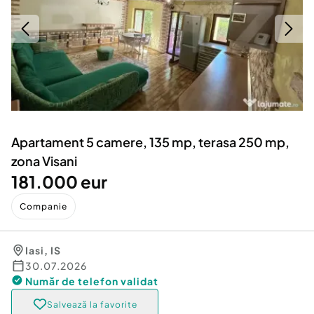
Locuri de munca
Utilaje agricole si industriale
Servicii
Piese auto si accesorii
Animale de companie
Dacia Duster
Afaceri și echipamente profesionale
Inchiriere Bunuri si Vehicule
Apartament 5 camere, 135 mp, terasa 250 mp,
zona Visani
181.000 eur
Companie
Iasi
,
IS
30.07.2026
Număr de telefon
validat
Salvează la favorite