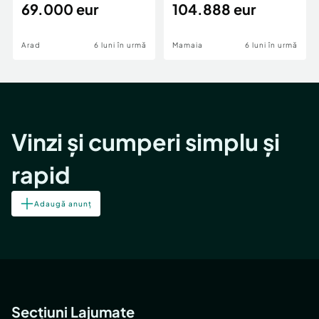
69.000 eur
cheie,langa Mega
104.888 eur
Image
Arad
6 luni în urmă
Mamaia
6 luni în urmă
Vinzi și cumperi simplu și
rapid
Adaugă anunț
Secțiuni Lajumate