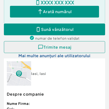
XXXX XXX XXX
Confort:
1
Arată numărul
Tip imobil:
Bloc de apartamente
Număr Băi:
2
Sună vânzătorul
numar de telefon
validat
Trimite mesaj
Mai multe anunțuri ale utilizatorului
Iasi
,
Iasi
Despre companie
Nume Firma:
Cui: