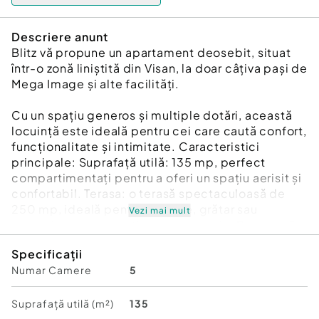
Descriere anunt
Blitz vă propune un apartament deosebit, situat
într-o zonă liniștită din Visan, la doar câțiva pași de
Mega Image și alte facilități.
Cu un spațiu generos și multiple dotări, această
locuință este ideală pentru cei care caută confort,
funcționalitate și intimitate. Caracteristici
principale: Suprafață utilă: 135 mp, perfect
compartimentați pentru a oferi un spațiu aerisit și
confortabil. Terasa: o terasă spectaculoasă de
250 mp, ideală pentru relaxare, grătar sau
Vezi mai mult
amenajarea unui spațiu verde propriu. Parcare: 3
locuri de parcare dedicate, incluse în proprietate.
Specificații
Spații de depozitare: beci și 3 magazii spațioase,
Numar Camere
5
oferind soluții excelente pentru depozitare.
Detalii interioare: Living generos: ideal pentru
momentele de relaxare sau socializare. 5
Suprafață utilă (m²)
135
dormitoare: spațioase, luminoase și bine