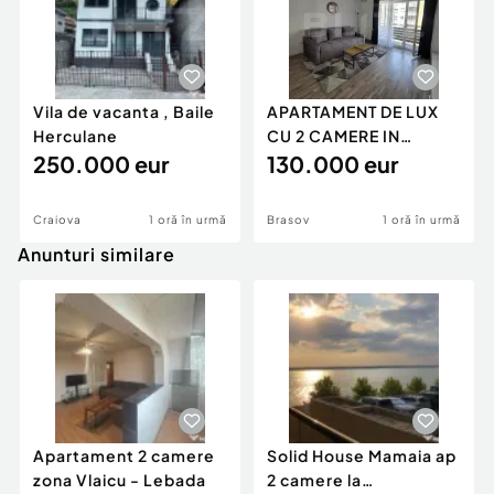
Vila de vacanta , Baile
APARTAMENT DE LUX
Herculane
CU 2 CAMERE IN
250.000 eur
AVANGARDEN 3
130.000 eur
Craiova
1 oră în urmă
Brasov
1 oră în urmă
Anunturi similare
Apartament 2 camere
Solid House Mamaia ap
zona Vlaicu - Lebada
2 camere la