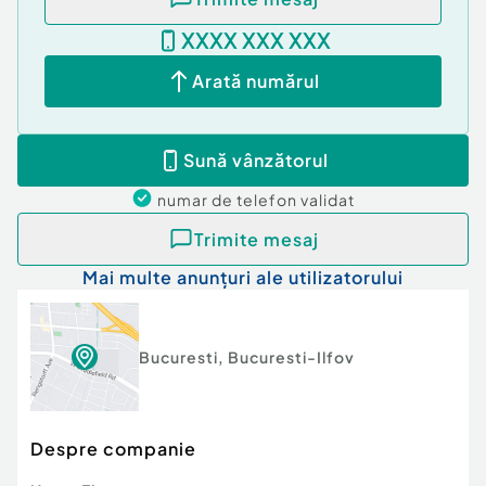
confort termic constant pe tot parcursul anului,
XXXX XXX XXX
eficienta in gestionarea consumului si costuri
optimizate de intretinere.
Arată numărul
Zona Berceni este recunoscuta pentru
infrastructura dezvoltata, acces rapid la statii de
Sună vânzătorul
metrou si mijloace de transport in comun, precum
si proximitatea fata de centre comerciale,
numar de telefon
validat
parcuri, scoli si alte facilitati esentiale, fiind
ideala atat pentru cupluri, cat si pentru persoane
Trimite mesaj
active.
Mai multe anunțuri ale utilizatorului
Pentru mai multe detalii si programarea unei
vizionari, echipa Apex Imobiliare Romania, agentie
imobiliara Bucuresti, va sta la dispozitie cu
Bucuresti
,
Bucuresti-Ilfov
profesionalism si solutii adaptate nevoilor
dumneavoastra.
Despre companie
Pentru serviciile de intermediere imobiliară,