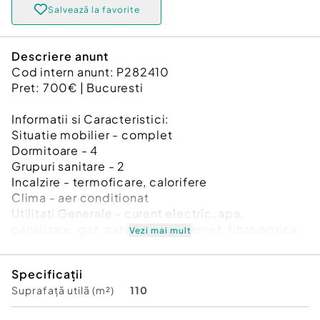
Salvează la favorite
Descriere anunt
Cod intern anunt: P282410
Pret: 700€ | Bucuresti
Informatii si Caracteristici:
Situatie mobilier - complet
Dormitoare - 4
Grupuri sanitare - 2
Incalzire - termoficare, calorifere
Clima - aer conditionat
Utilitati Generale - curent electric, apa,
canalizare, gaz, catv, acces internet, fibra optica,
Vezi mai mult
utilitati in zona
Contorizare - apometre, contor caldura, contor
Specificații
gaz, contor curent electric
Suprafață utilă (m²)
110
Clasa Energetica - A