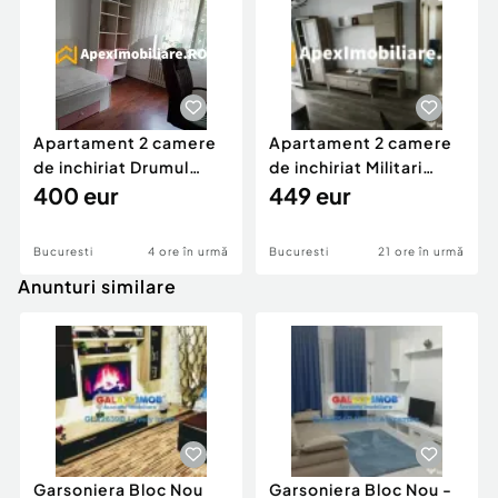
Apartament 2 camere
Apartament 2 camere
de inchiriat Drumul
de inchiriat Militari
Taberei București |
400 eur
București | ApexI
449 eur
Bucuresti
4 ore în urmă
Bucuresti
21 ore în urmă
Anunturi similare
Garsoniera Bloc Nou
Garsoniera Bloc Nou -