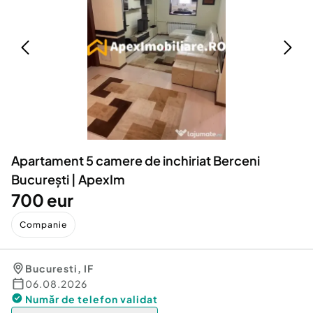
Locuri de munca
Utilaje agricole si industriale
Servicii
Piese auto si accesorii
Animale de companie
Dacia Duster
Afaceri și echipamente profesionale
Inchiriere Bunuri si Vehicule
Apartament 5 camere de inchiriat Berceni
București | ApexIm
700 eur
Companie
Bucuresti
,
IF
06.08.2026
Număr de telefon
validat