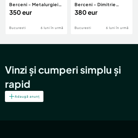
Berceni - Metalurgiei
Berceni - Dimitrie
Park - Postalionul
350 eur
Leonida
380 eur
Bucuresti
6 luni în urmă
Bucuresti
6 luni în urmă
Vinzi și cumperi simplu și
rapid
Adaugă anunț