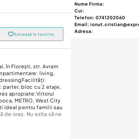
Nume Firma:
Cui:
Telefon:
0741202060
Email:
ionut.cristian@exp
Adresa:
Salvează la favorite
, în Florești, str. Avram
mpartimentare: living,
dressingFacilități:
 parter, bloc cu 2 etaje,
es apropiate:Viitorul
apoca, METRO, West City
 ideal pentru familii sau
ă de oraș. Nu ezita să ne