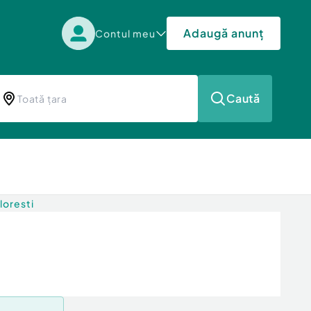
Adaugă anunț
Contul meu
Caută
loresti