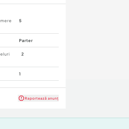
amere
5
Parter
eluri
2
1
Raportează anunț