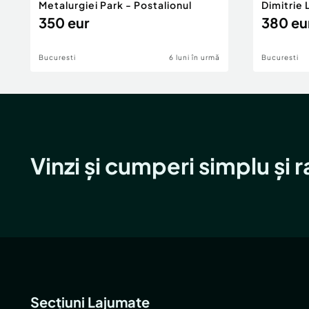
Metalurgiei Park - Postalionul
Dimitrie
350 eur
380 eu
Bucuresti
6 luni în urmă
Bucuresti
Vinzi și cumperi simplu și 
Secțiuni Lajumate