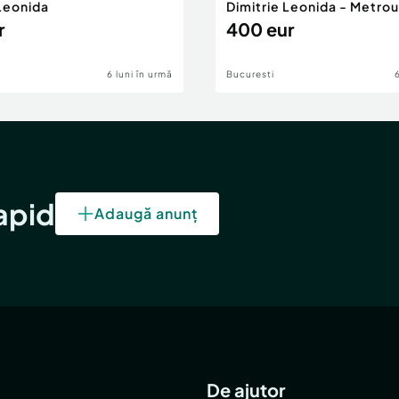
 Leonida
Dimitrie Leonida - Metrou
r
400 eur
6 luni în urmă
Bucuresti
rapid
Adaugă anunț
De ajutor