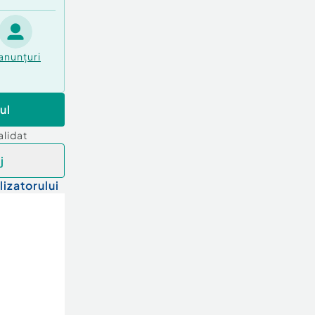
anunțuri
ul
alidat
j
lizatorului