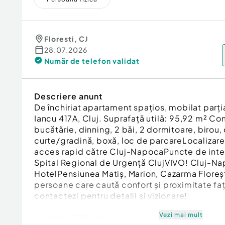
Floresti
,
CJ
28.07.2026
Număr de telefon
validat
Descriere anunt
De închiriat apartament spațios, mobilat parțial
Iancu 417A, Cluj. Suprafață utilă: 95,92 m² Co
bucătărie, dinning, 2 băi, 2 dormitoare, birou, 
curte/gradină, boxă, loc de parcareLocalizare:
acces rapid către Cluj-NapocaPuncte de inter
Spital Regional de Urgență ClujVIVO! Cluj-N
HotelPensiunea Matiș, Marion, Cazarma Florești
persoane care caută confort și proximitate faț
contactezi pentru detalii și vizionare!
Vezi mai mult
Id intern: EXP2442