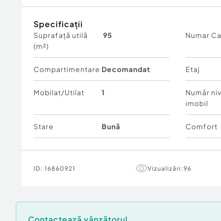
Confort:
1
Specificații
Tip imobil:
Bloc de apartamente
Suprafață utilă
95
Numar C
Număr Băi:
2
(m²)
Nr. locuri parcare:
1
Compartimentare
Decomandat
Etaj
Mobilat/Utilat
1
Număr niv
imobil
Stare
Bună
Comfort
ID:
16860921
Vizualizări:
96
Contactează vânzătorul