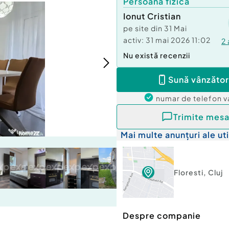
Persoană fizică
Ionut Cristian
pe site din
31 Mai
activ:
31 mai 2026 11:02
2
Nu există recenzii
Sună vânzător
numar de telefon
v
Trimite mesa
Mai multe anunțuri ale uti
Floresti
,
Cluj
Despre companie