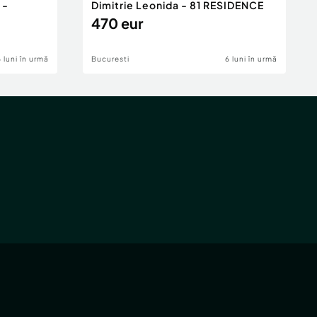
 -
Dimitrie Leonida - 81 RESIDENCE
470 eur
6 luni în urmă
Bucuresti
6 luni în urmă