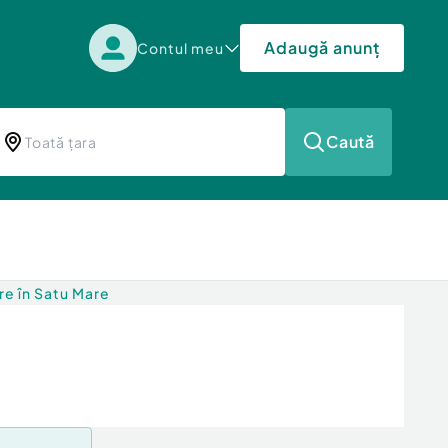
Adaugă anunț
Contul meu
Caută
e în Satu Mare