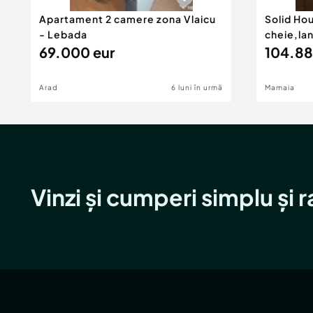
Apartament 2 camere zona Vlaicu
Solid Ho
- Lebada
cheie,la
69.000 eur
104.88
Arad
6 luni în urmă
Mamaia
Vinzi și cumperi simplu și 