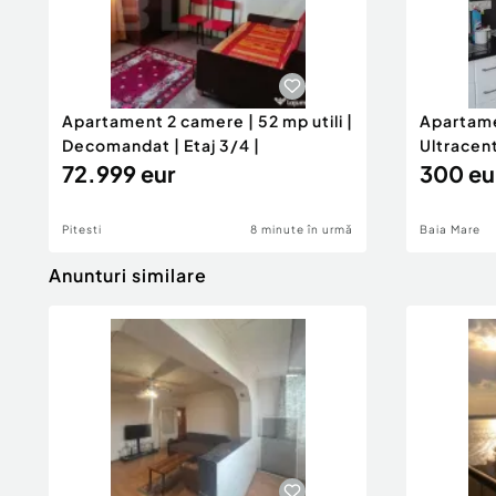
Apartament 2 camere | 52 mp utili |
Apartame
Decomandat | Etaj 3/4 |
Ultracen
72.999 eur
300 eu
Pitesti
8 minute în urmă
Baia Mare
Anunturi similare