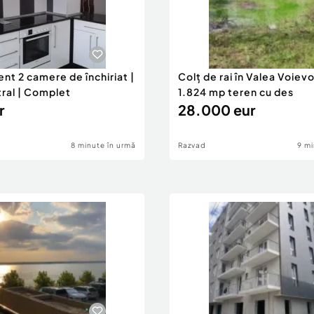
nt 2 camere de închiriat |
Colț de rai în Valea Voievo
tral | Complet
1.824 mp teren cu des
r
28.000 eur
8 minute în urmă
Razvad
9 mi