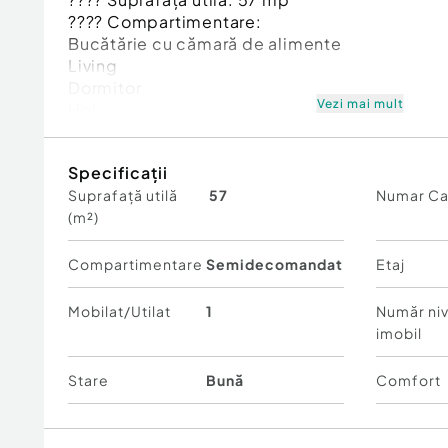
???? Compartimentare:
Bucătărie cu cămară de alimente
Living
Dormitor
Vezi mai mult
Hol
Baie
Balcon închis cu termopan
Specificații
Suprafață utilă
57
Numar C
✨ Apartamentul a fost renovat integral de curâ
(m²)
regăsește în fiecare detaliu:
mobilier nou
finisaje moderne și de calitate
Compartimentare
Semidecomandat
Etaj
locuință pregătită pentru mutare imediată
Mobilat/Utilat
1
Număr niv
???? Avantajele imobilului:
imobil
Acoperiș renovat recent cu covor bituminos
La fiecare nivel există uscătorie comună
Stare
Bună
Comfort
Apartamentul beneficiază de boxă beci la sub
depozitare suplimentară