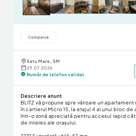
Companie
Satu Mare
,
SM
29.07.2026
Număr de telefon
validat
Descriere anunt
BLITZ vă propune spre vânzare un apartament m
în cartierul Micro 15, la etajul 4 al unui bloc d
într-o zonă apreciată pentru accesul rapid că
de interes ale orașului.
???? Suprafață utilă: 57 mp