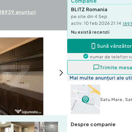
Companie
BLITZ Romania
18939
anunțuri
pe site din
4 Sep
activ:
10 feb 2026 21:14
189
Nu există recenzii
Sună vânzător
numar de telefon
v
Trimite mesa
Mai multe anunțuri ale uti
Satu Mare
,
Sa
Despre companie