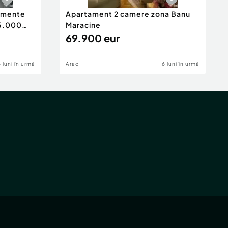
tamente
Apartament 2 camere zona Banu
65.000
Maracine
69.900 eur
6 luni în urmă
Arad
6 luni în urmă