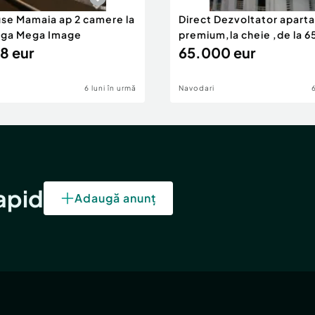
use Mamaia ap 2 camere la
Direct Dezvoltator apar
nga Mega Image
premium,la cheie ,de la 
8 eur
eur
65.000 eur
6 luni în urmă
Navodari
rapid
Adaugă anunț