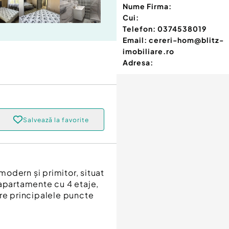
Nume Firma:
Cui:
Telefon:
0374538019
Email:
cereri-hom@blitz-
imobiliare.ro
Adresa:
Salvează la favorite
odern și primitor, situat
e apartamente cu 4 etaje,
tre principalele puncte