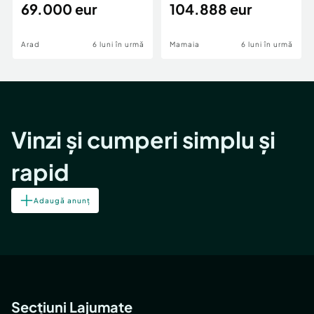
69.000 eur
cheie,langa Mega
104.888 eur
Image
Arad
6 luni în urmă
Mamaia
6 luni în urmă
Vinzi și cumperi simplu și
rapid
Adaugă anunț
Secțiuni Lajumate