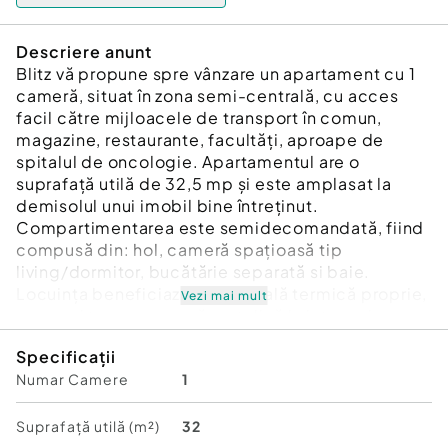
Descriere anunt
Blitz vă propune spre vânzare un apartament cu 1
cameră, situat în zona semi-centrală, cu acces
facil către mijloacele de transport în comun,
magazine, restaurante, facultăți, aproape de
spitalul de oncologie. Apartamentul are o
suprafață utilă de 32,5 mp și este amplasat la
demisolul unui imobil bine întreținut.
Compartimentarea este semidecomandată, fiind
compusă din: hol, cameră spațioasă tip
living/dormitor, bucătărie separată si baie.
Locuința beneficiază de centrală termică proprie,
Vezi mai mult
geamuri termopan, ușă metalică la intrare, iar
finisajele interioare sunt moderne și bine
Specificații
păstrate. Se vinde complet mobilat și utilat,
Numar Camere
1
conform imaginilor de prezentare.
Datorită poziționării sale, apartamentul este ideal
atât pentru locuință personală, cât și ca investiție
Suprafață utilă (m²)
32
pentru închiriere.