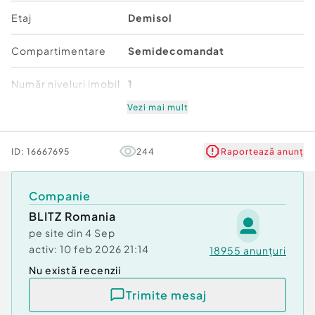
Vă așteptăm la vizionare!
Etaj
Demisol
Cod ofertă / ID BLITZ: P157406
Id intern: P157406
Compartimentare
Semidecomandat
Confort:
1
Număr niveluri imobil
1
Tip imobil:
Casă/Vilă
Număr Băi:
1
Vezi mai mult
Mobilat/Utilat
1
Stare
Bună
ID:
16667695
244
Raportează anunț
Comfort
1
Companie
BLITZ Romania
pe site din
4 Sep
activ:
10 feb 2026 21:14
18955
anunțuri
Nu există recenzii
Trimite mesaj