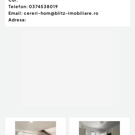
Telefon:
0374538019
Email:
cereri-hom@blitz-imobiliare.ro
Adresa: