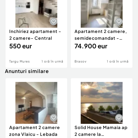
Inchiriez apartament -
Apartament 2 camere,
2 camere- Central
semidecomandat -
550 eur
Florilor
74.900 eur
Targu Mures
1 oră în urmă
Brasov
1 oră în urmă
Anunturi similare
Apartament 2 camere
Solid House Mamaia ap
zona Vlaicu - Lebada
2 camere la