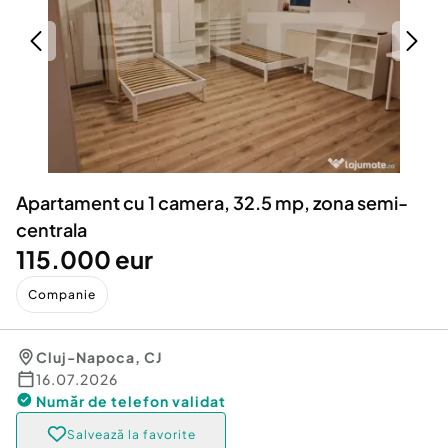
Locuri de munca
Utilaje agricole si industriale
Servicii
Piese auto si accesorii
Animale de companie
Dacia Duster
Afaceri și echipamente profesionale
Inchiriere Bunuri si Vehicule
Apartament cu 1 camera, 32.5 mp, zona semi-
centrala
115.000 eur
Companie
Cluj-Napoca
,
CJ
16.07.2026
Număr de telefon
validat
Salvează la favorite