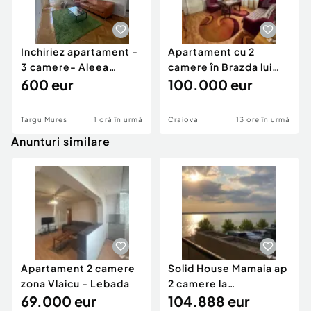
Inchiriez apartament -
Apartament cu 2
3 camere- Aleea
camere în Brazda lui
Carpati
600 eur
Novac
100.000 eur
Targu Mures
1 oră în urmă
Craiova
13 ore în urmă
Anunturi similare
Apartament 2 camere
Solid House Mamaia ap
zona Vlaicu - Lebada
2 camere la
69.000 eur
cheie,langa Mega
104.888 eur