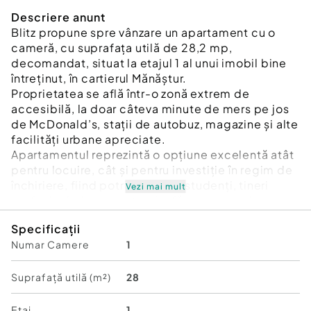
Descriere anunt
Blitz propune spre vânzare un apartament cu o
cameră, cu suprafața utilă de 28,2 mp,
decomandat, situat la etajul 1 al unui imobil bine
întreținut, în cartierul Mănăștur.
Proprietatea se află într-o zonă extrem de
accesibilă, la doar câteva minute de mers pe jos
de McDonald’s, stații de autobuz, magazine și alte
facilități urbane apreciate.
Apartamentul reprezintă o opțiune excelentă atât
pentru locuire, cât și pentru investiție în regim de
închiriere, fiind potrivit pentru studenți, tineri
Vezi mai mult
profesioniști sau pentru desfășurarea unei
activități de birou individual. Zonă bine conectată
Specificații
la transportul public și punctele de interes ale
Numar Camere
1
orașului. Aproape de supermarketuri, farmacii,
restaurante și zone universitare. Acces facil către
centrul orașului.
Suprafață utilă (m²)
28
Etaj
1