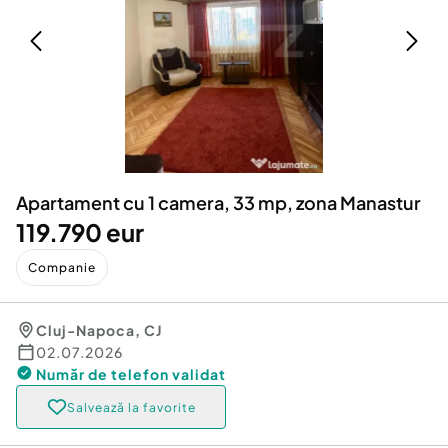
Locuri de munca
Utilaje agricole si industriale
Servicii
Piese auto si accesorii
Animale de companie
Dacia Duster
Afaceri și echipamente profesionale
Inchiriere Bunuri si Vehicule
Apartament cu 1 camera, 33 mp, zona Manastur
119.790 eur
Companie
Cluj-Napoca
,
CJ
02.07.2026
Număr de telefon
validat
Salvează la favorite