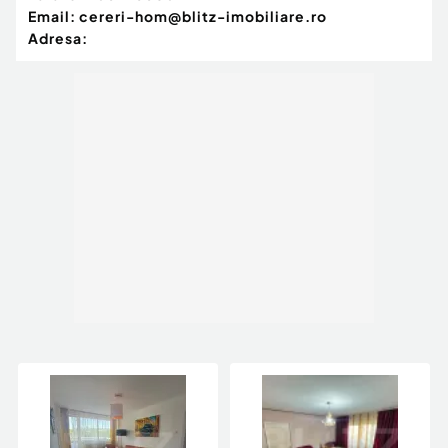
Email:
cereri-hom@blitz-imobiliare.ro
Adresa: