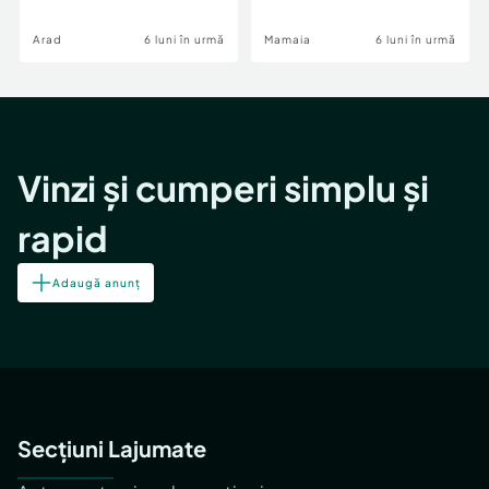
Image
Arad
6 luni în urmă
Mamaia
6 luni în urmă
Vinzi și cumperi simplu și
rapid
Adaugă anunț
Secțiuni Lajumate