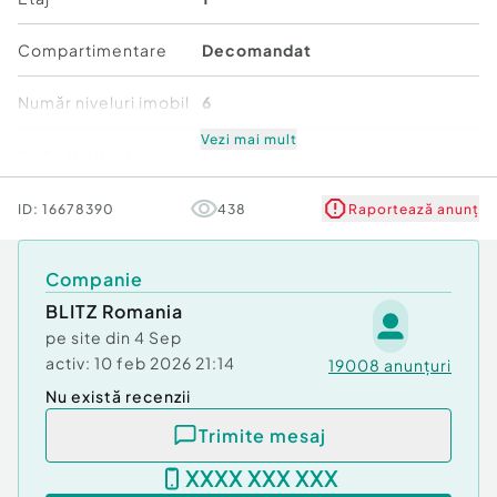
Cod ofertă / ID BLITZ: P158127
Compartimentare
Decomandat
Id intern: P158127
Număr niveluri imobil
6
Confort:
1
Tip imobil:
Bloc de apartamente
Vezi mai mult
Mobilat/Utilat
1
Număr Băi:
1
Stare
Bună
ID:
16678390
438
Raportează anunț
Comfort
1
Companie
BLITZ Romania
pe site din
4 Sep
activ:
10 feb 2026 21:14
19008
anunțuri
Nu există recenzii
Trimite mesaj
XXXX XXX XXX