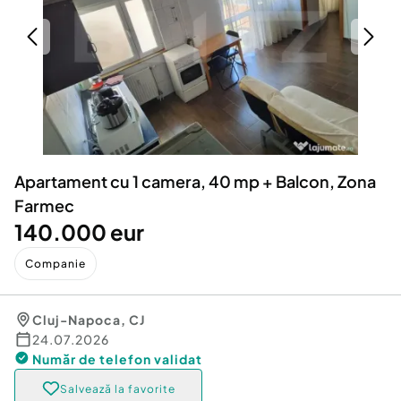
Locuri de munca
Utilaje agricole si industriale
Servicii
Piese auto si accesorii
Animale de companie
Dacia Duster
Afaceri și echipamente profesionale
Inchiriere Bunuri si Vehicule
Apartament cu 1 camera, 40 mp + Balcon, Zona
Farmec
140.000 eur
Companie
Cluj-Napoca
,
CJ
24.07.2026
Număr de telefon
validat
Salvează la favorite