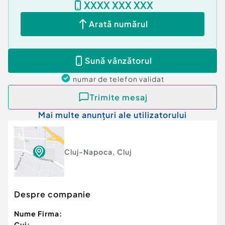
XXXX XXX XXX
Cod ofertă / ID BLITZ: P150031
Id intern: P150031
Arată numărul
Confort:
1
Tip imobil:
Bloc de apartamente
Sună vânzătorul
Număr Băi:
1
numar de telefon
validat
Trimite mesaj
Mai multe anunțuri ale utilizatorului
Cluj-Napoca
,
Cluj
Despre companie
Nume Firma:
Cui: