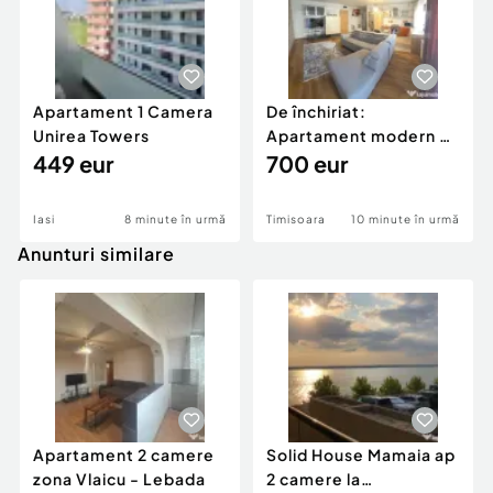
Apartament 1 Camera
De închiriat:
Unirea Towers
Apartament modern cu
449 eur
3 camere, 2 băi, 2 tera
700 eur
Iasi
8 minute în urmă
Timisoara
10 minute în urmă
Anunturi similare
Apartament 2 camere
Solid House Mamaia ap
zona Vlaicu - Lebada
2 camere la