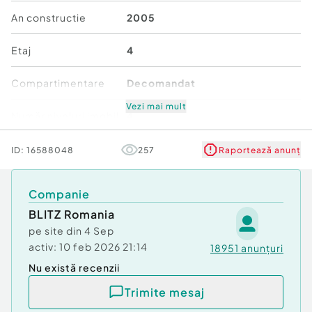
Balcon
An constructie
2005
Boxă / cămară
Etaj
4
Dotări și finisaje:
Compartimentare
Decomandat
Apartament recent renovat
Vezi mai mult
Număr niveluri imobil
4
Aer condiționat cu inverter
Mobilat/Utilat
1
ID:
16588048
257
Raportează anunț
Luminozitate excelentă pe tot parcursul zilei
Stare
Bună
Companie
Priveliște deschisă și liniștitoare
BLITZ Romania
Comfort
1
Avantaje locație:
pe site din
4 Sep
activ:
10 feb 2026 21:14
18951
anunțuri
Zonă bine conectată la mijloace de transport,
Nu există recenzii
facilități și puncte de interes
Trimite mesaj
Ideal pentru locuință personală sau investiție