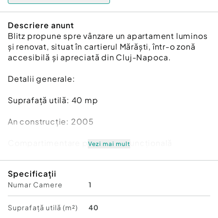
Descriere anunt
Blitz propune spre vânzare un apartament luminos
și renovat, situat în cartierul Mărăști, într-o zonă
accesibilă și apreciată din Cluj-Napoca.
Detalii generale:
Suprafață utilă: 40 mp
An construcție: 2005
Compartimentare practică și funcțională
Vezi mai mult
Compartimentare:
Specificații
Numar Camere
1
Dormitor decomandat
Living cu bucătărie open-space
Suprafață utilă (m²)
40