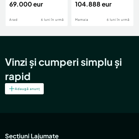
69.000 eur
cheie,langa Mega
104.888 eur
Image
Arad
6 luni în urmă
Mamaia
6 luni în urmă
Vinzi și cumperi simplu și
rapid
Adaugă anunț
Secțiuni Lajumate