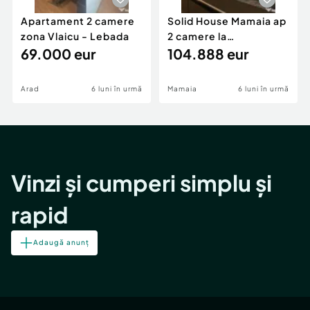
Apartament 2 camere
Solid House Mamaia ap
zona Vlaicu - Lebada
2 camere la
69.000 eur
cheie,langa Mega
104.888 eur
Image
Arad
6 luni în urmă
Mamaia
6 luni în urmă
Vinzi și cumperi simplu și
rapid
Adaugă anunț