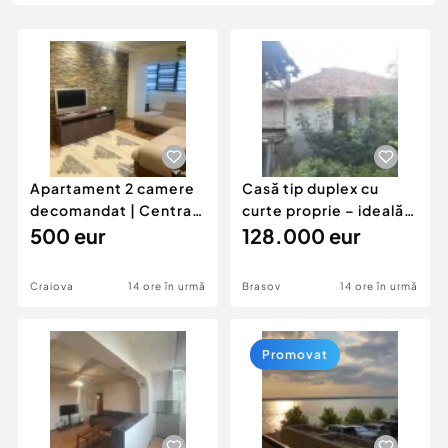
Locuri de munca
Utilaje agricole si industriale
Servicii
Piese auto si accesorii
Animale de companie
Dacia Duster
Afaceri și echipamente profesionale
Inchiriere Bunuri si Vehicule
Apartament 2 camere
Casă tip duplex cu
decomandat | Centrală
curte proprie – ideală
proprie | 60 mp |
500 eur
pentru renovar
128.000 eur
Craiova
14 ore în urmă
Brasov
14 ore în urmă
Promovat