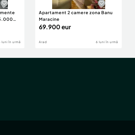
tamente
Apartament 2 camere zona Banu
65.000
Maracine
69.900 eur
6 luni în urmă
Arad
6 luni în urmă