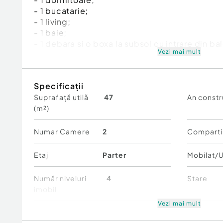
- 1 bucatarie;
- 1 living;
- 1 baie;
- 1 debara si o boxa la subsol cu intrare din ba
Vezi mai mult
Imobilul este racordat la termoficarea orasului
complete.
Specificații
Ideal pentru cumpărători care doresc să își c
Suprafață utilă
47
An constr
birou/cabinet/locuința de la zero, în funcție d
(m²)
si care apreciază valoarea unei proprietăți excl
sale centrale.
Numar Camere
2
Comparti
Pentru mai multe detalii sau pentru a programa 
sa ne contactati!
Etaj
Parter
Mobilat/U
Cod ofertă / ID BLITZ: P174149
Id intern: P174149
Număr niveluri
4
Stare
imobil
Confort:
1
Vezi mai mult
Tip imobil:
Bloc de apartamente
Comfort
1
Număr Băi:
1