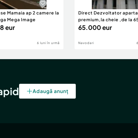
use Mamaia ap 2 camere la
Direct Dezvoltator apar
nga Mega Image
premium,la cheie ,de la 
8 eur
eur
65.000 eur
6 luni în urmă
Navodari
rapid
Adaugă anunț