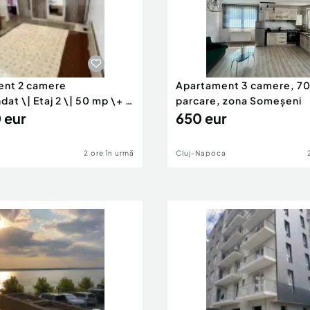
ent 2 camere
Apartament 3 camere, 7
t \| Etaj 2 \| 50 mp \+ 8
parcare, zona Someșeni
 eur
650 eur
2 ore în urmă
Cluj-Napoca