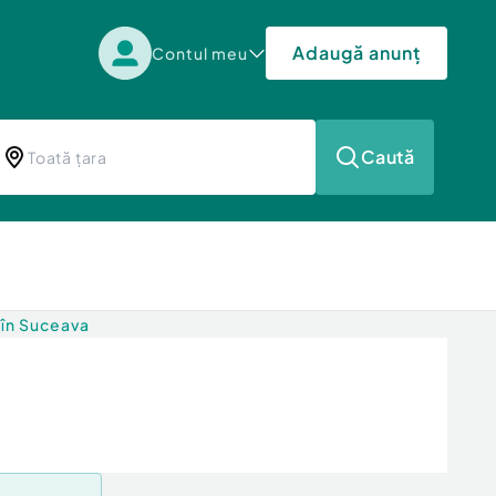
Adaugă anunț
Contul meu
Caută
 în Suceava