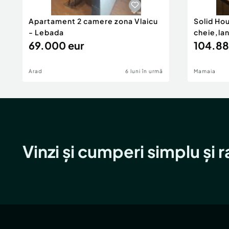
Apartament 2 camere zona Vlaicu
Solid Ho
- Lebada
cheie,la
69.000 eur
104.88
Arad
6 luni în urmă
Mamaia
Vinzi și cumperi simplu și 