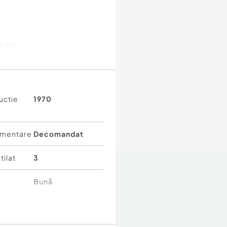
lcon.
 si necesita renovari
reeze
uctie
1970
e preferințele fiecăruia
usiv datorită poziției
mentare
Decomandat
o vizionare, nu ezitati
tilat
3
Bună