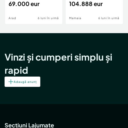
69.000 eur
cheie,langa Mega
104.888 eur
Image
Arad
6 luni în urmă
Mamaia
6 luni în urmă
Vinzi și cumperi simplu și
rapid
Adaugă anunț
Secțiuni Lajumate