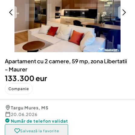
Locuri de munca
Utilaje agricole si industriale
Servicii
Piese auto si accesorii
Animale de companie
Dacia Duster
Afaceri și echipamente profesionale
Inchiriere Bunuri si Vehicule
Apartament cu 2 camere, 59 mp, zona Libertatii
- Maurer
133.300 eur
Companie
Targu Mures
,
MS
20.06.2026
Număr de telefon
validat
Salvează la favorite