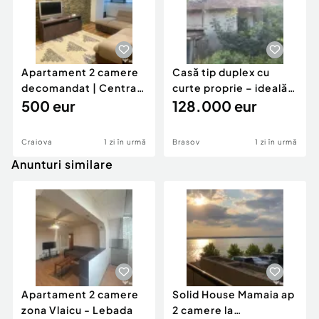
Apartament 2 camere
Casă tip duplex cu
decomandat | Centrală
curte proprie – ideală
proprie | 60 mp |
500 eur
pentru renovar
128.000 eur
Craiova
1 zi în urmă
Brasov
1 zi în urmă
Anunturi similare
Apartament 2 camere
Solid House Mamaia ap
zona Vlaicu - Lebada
2 camere la