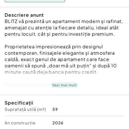
Descriere anunt
BLITZ vă prezintă un apartament modern și rafinat,
amenajat cu atenție la fiecare detaliu, ideal atât
pentru locuit, cât și pentru investiție premium.
Proprietatea impresionează prin designul
contemporan, finisajele elegante și atmosfera
caldă, exact genul de apartament care face
oamenii să spună „doar mă uit puțin” și după 10
minute caută deja banca pentru credit.
Compartimentare inteligentă:
Vezi mai mult
-Living spațios cu bucătărie open-space
-Dormitor matrimonial
Specificații
-Baie elegant amenajată
Suprafață utilă (m²)
59
-Debara / spațiu depozitare
-Terasă
-Boxă pentru depozitare
An constructie
2026
-Suprafață totală: 59 mp