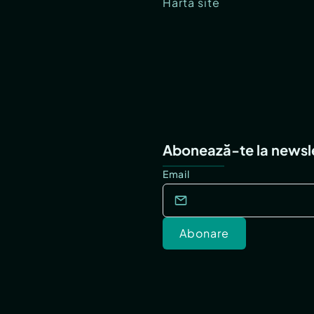
Hartă site
Abonează-te la newsl
Email
Abonare