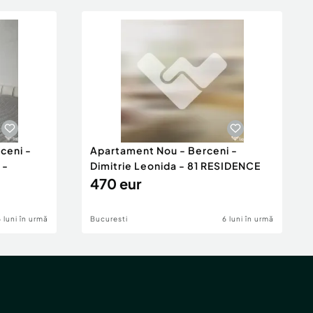
ceni -
Apartament Nou - Berceni -
 -
Dimitrie Leonida - 81 RESIDENCE
470 eur
6 luni în urmă
Bucuresti
6 luni în urmă