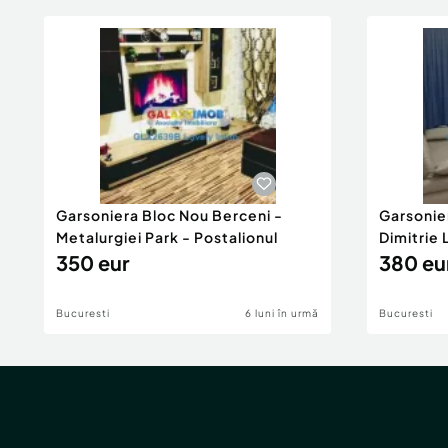
Garsoniera Bloc Nou Berceni -
Garsonie
Metalurgiei Park - Postalionul
Dimitrie
350 eur
380 eu
Bucuresti
6 luni în urmă
Bucuresti