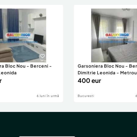
ra Bloc Nou - Berceni -
Garsoniera Bloc Nou - Ber
 Leonida
Dimitrie Leonida - Metrou
r
400 eur
6 luni în urmă
Bucuresti