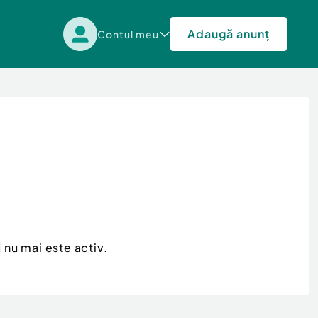
Adaugă anunț
Contul meu
i
nu mai este activ.