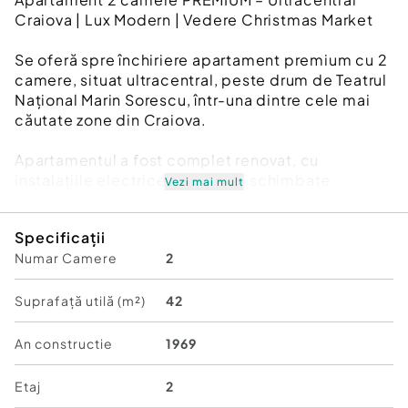
Craiova | Lux Modern | Vedere Christmas Market
Se oferă spre închiriere apartament premium cu 2
camere, situat ultracentral, peste drum de Teatrul
Național Marin Sorescu, într-una dintre cele mai
căutate zone din Craiova.
Apartamentul a fost complet renovat, cu
instalațiile electrice și sanitare schimbate
Vezi mai mult
integral, totul fiind nou și realizat la standarde
înalte de calitate. Designul este modern, elegant,
Specificații
cu finisaje premium, gândit pentru confort și
Numar Camere
2
rafinament.
???? Compartimentare eficientă: living spațios,
Suprafață utilă (m²)
42
dormitor elegant, bucătărie complet utilată, baie
modernă
An constructie
1969
???? Mobilat și utilat complet – gata de mutare
???? Lux modern, atmosferă exclusivistă
Etaj
2
???? Vedere superbă către zona centrală și