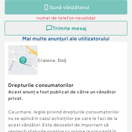
Confort:
Lux
Sună vânzătorul
Tip imobil:
Bloc de apartamente
Număr Băi:
1
numar de telefon
nevalidat
Posibilitate parcare: Nu
Trimite mesaj
Mai multe anunțuri ale utilizatorului
Craiova
,
Dolj
Drepturile consumatorilor
Acest anunț a fost publicat de către un vânzător
privat.
Ca urmare, legile privind drepturile consumatorilor
nu se aplică în cazul achizițiilor pe care le faci de la
acest vânzător. Este deosebit de important să
respecți sfaturile noastre cu privire la siguranță în