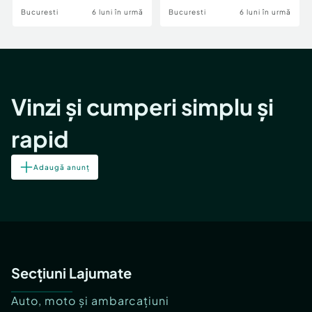
Bucuresti
6 luni în urmă
Bucuresti
6 luni în urmă
Vinzi și cumperi simplu și
rapid
Adaugă anunț
Secțiuni Lajumate
Auto, moto și ambarcațiuni