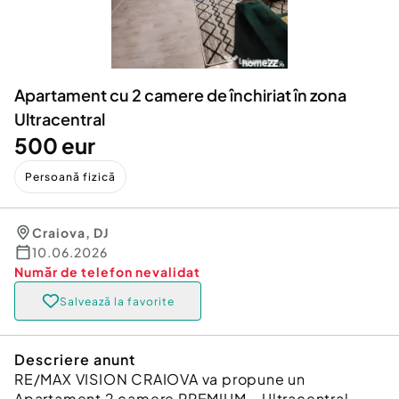
Locuri de munca
Utilaje agricole si industriale
Servicii
Piese auto si accesorii
Animale de companie
Dacia Duster
Afaceri și echipamente profesionale
Apartament cu 2 camere de închiriat în zona
Inchiriere Bunuri si Vehicule
Ultracentral
500 eur
Persoană fizică
Craiova
,
DJ
10.06.2026
Număr de telefon
nevalidat
Salvează la favorite
Descriere anunt
RE/MAX VISION CRAIOVA va propune un
Apartament 2 camere PREMIUM – Ultracentral