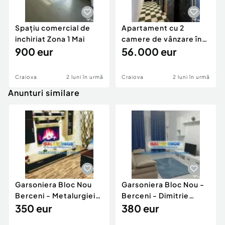
Spațiu comercial de
Apartament cu 2
inchiriat Zona 1 Mai
camere de vânzare în
900 eur
zona Calea Severin...
56.000 eur
Craiova
2 luni în urmă
Craiova
2 luni în urmă
Anunturi similare
Garsoniera Bloc Nou
Garsoniera Bloc Nou -
Berceni - Metalurgiei
Berceni - Dimitrie
Park - Postalionul
350 eur
Leonida
380 eur