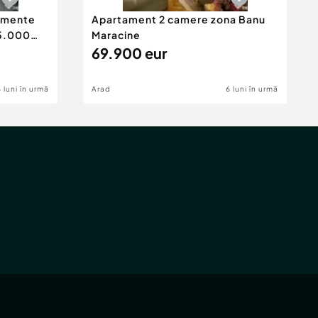
tamente
Apartament 2 camere zona Banu
65.000
Maracine
69.900 eur
6 luni în urmă
Arad
6 luni în urmă