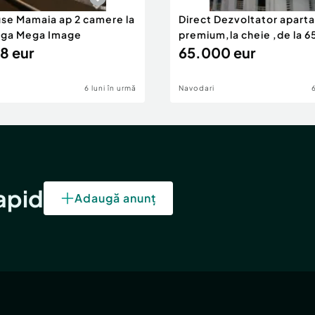
use Mamaia ap 2 camere la
Direct Dezvoltator apar
nga Mega Image
premium,la cheie ,de la 
8 eur
eur
65.000 eur
6 luni în urmă
Navodari
rapid
Adaugă anunț