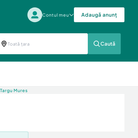
Adaugă anunț
Contul meu
Caută
 Targu Mures