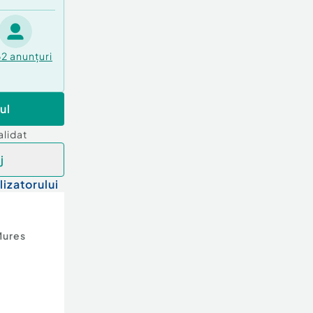
62
anunțuri
ul
alidat
j
lizatorului
Mures