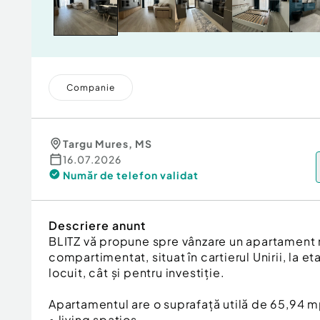
Companie
Targu Mures
,
MS
16.07.2026
Număr de telefon
validat
Descriere anunt
BLITZ vă propune spre vânzare un apartament 
compartimentat, situat în cartierul Unirii, la eta
locuit, cât și pentru investiție.
Apartamentul are o suprafață utilă de 65,94 m
• living spațios