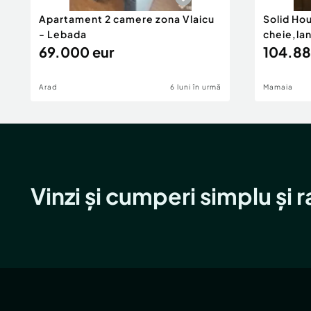
Apartament 2 camere zona Vlaicu
Solid Ho
- Lebada
cheie,la
69.000 eur
104.88
Arad
6 luni în urmă
Mamaia
Vinzi și cumperi simplu și 