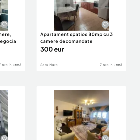
mere,
Apartament spatios 80mp cu 3
negocia
camere decomandate
300 eur
7 ore în urmă
Satu Mare
7 ore în urmă