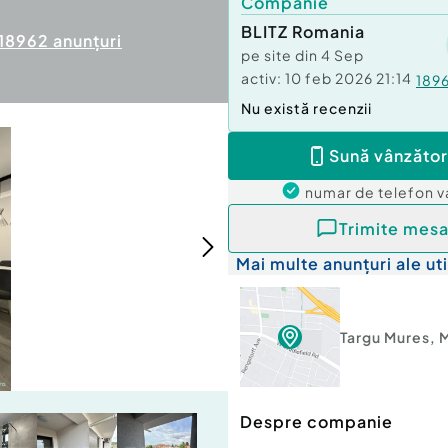
Companie
BLITZ Romania
18962
anunțuri
pe site din
4 Sep
activ:
10 feb 2026 21:14
189
Nu există recenzii
Sună vânzător
numar de telefon
v
Trimite mesa
Mai multe anunțuri ale uti
Targu Mures
,
Despre companie