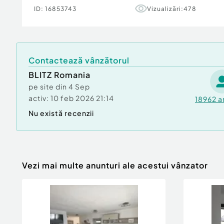
• hotă
ID:
16853743
Vizualizări:
478
• mașină de spălat vase
• frigider
În plus, apartamentul dispune de 1 loc de parca
Contactează vânzătorul
blocului.
BLITZ Romania
Pentru mai multe informații sau programarea un
pe site din
4 Sep
drag la dispoziție.
activ:
10 feb 2026 21:14
18962
a
Cod ofertă / ID BLITZ: P172964
Nu există recenzii
Id intern: P172964
Confort:
1
Tip imobil:
Bloc de apartamente
Număr Băi:
1
Vezi mai multe anunturi ale acestui vânzator
Nr. locuri parcare:
1