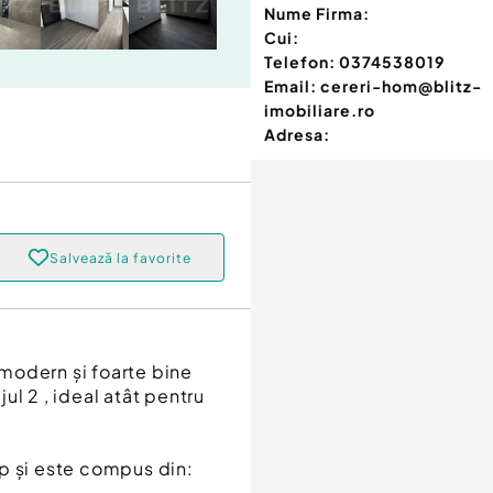
Nume Firma:
Cui:
Telefon:
0374538019
Email:
cereri-hom@blitz-
imobiliare.ro
Adresa:
Salvează la favorite
modern și foarte bine
jul 2 , ideal atât pentru
p și este compus din: