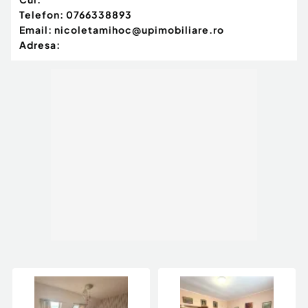
Telefon:
0766338893
Email:
nicoletamihoc@upimobiliare.ro
Adresa: