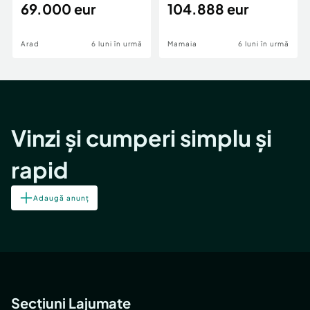
69.000 eur
cheie,langa Mega
104.888 eur
Image
Arad
6 luni în urmă
Mamaia
6 luni în urmă
Vinzi și cumperi simplu și
rapid
Adaugă anunț
Secțiuni Lajumate