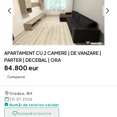
Locuri de munca
Utilaje agricole si industriale
Servicii
Piese auto si accesorii
Animale de companie
Dacia Duster
Afaceri și echipamente profesionale
Inchiriere Bunuri si Vehicule
APARTAMENT CU 2 CAMERE | DE VANZARE |
PARTER | DECEBAL | ORA
84.800 eur
Companie
Oradea
,
BH
30.07.2026
Număr de telefon
validat
Salvează la favorite