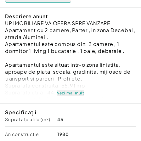
Descriere anunt
UP IMOBILIARE VA OFERA SPRE VANZARE
Apartament cu 2 camere, Parter , in zona Decebal ,
strada Aluminei .
Apartamentul este compus din: 2 camere , 1
dormitor 1 living 1 bucatarie , 1 baie, debarale .
Apartamentul este situat intr-o zona linistita,
aproape de piata, scoala, gradinita, mijloace de
transport si parcuri , Profi etc.
Suprafata construita: 55.91 mp
Suprafata utila : 44.75 mp.
Vezi mai mult
Apartamentul a fost renovat , inclusiv instalatiile
sanitare si termoficarea au fost schimbate .
Specificații
Se vinde conform pozelor.
Suprafață utilă (m²)
45
Pret: 84.800 Euro. usor negociabil
Telefon: 0766.338.893 -NICOLETA
Nu ratati aceasta sansa unica! Pentru mai multe
An constructie
1980
informatii si programari pentru vizionare,