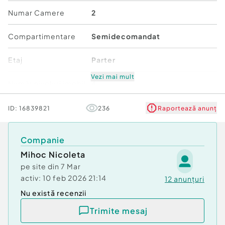
contactati-ne la numarul de telefon.
Numar Camere
2
Confort:
1
Compartimentare
Semidecomandat
Tip imobil:
Bloc de apartamente
Număr Băi:
1
Etaj
Parter
Vezi mai mult
Număr niveluri imobil
4
Stare
Bună
ID:
16839821
236
Raportează anunț
Comfort
1
Companie
Mihoc Nicoleta
pe site din
7 Mar
activ:
10 feb 2026 21:14
12
anunțuri
Nu există recenzii
Trimite mesaj