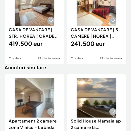
CASA DE VANZARE |
CASA DE VANZARE | 3
STR. HOREA | ORADEA
CAMERE | HOREA |
| BIHOR
419.500 eur
ORADEA
241.500 eur
Oradea
13 zile în urmă
Oradea
13 zile în urmă
Anunturi similare
Apartament 2 camere
Solid House Mamaia ap
zona Vlaicu - Lebada
2 camere la