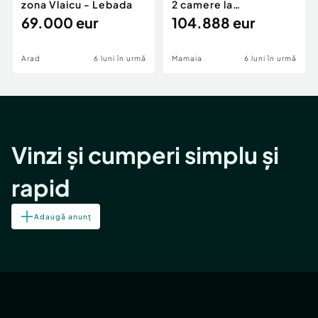
zona Vlaicu - Lebada
2 camere la
69.000 eur
cheie,langa Mega
104.888 eur
Image
Arad
6 luni în urmă
Mamaia
6 luni în urmă
Vinzi și cumperi simplu și
rapid
Adaugă anunț