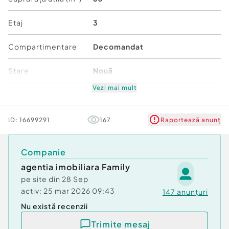
Etaj
3
Compartimentare
Decomandat
Stare
Nouă
Vezi mai mult
Comfort
1
ID:
16699291
167
Raportează anunț
Companie
agentia imobiliara Family
pe site din
28 Sep
activ:
25 mar 2026 09:43
147
anunțuri
Nu există recenzii
Trimite mesaj