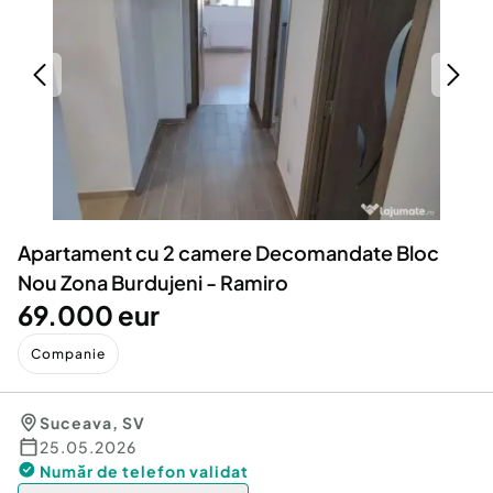
Locuri de munca
Utilaje agricole si industriale
Servicii
Piese auto si accesorii
Animale de companie
Dacia Duster
Afaceri și echipamente profesionale
Inchiriere Bunuri si Vehicule
Apartament cu 2 camere Decomandate Bloc
Nou Zona Burdujeni - Ramiro
69.000 eur
Companie
Suceava
,
SV
25.05.2026
Număr de telefon
validat