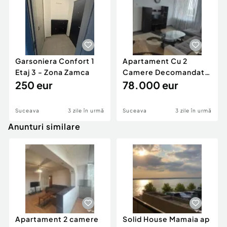
Garsoniera Confort 1
Apartament Cu 2
Etaj 3 - Zona Zamca
Camere Decomandate
250 eur
Zona Centru
78.000 eur
Suceava
3 zile în urmă
Suceava
3 zile în urmă
Anunturi similare
Apartament 2 camere
Solid House Mamaia ap