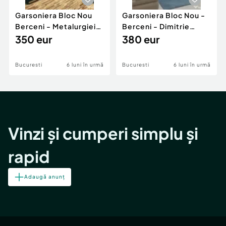
Garsoniera Bloc Nou
Garsoniera Bloc Nou -
Berceni - Metalurgiei
Berceni - Dimitrie
Park - Postalionul
350 eur
Leonida
380 eur
Bucuresti
6 luni în urmă
Bucuresti
6 luni în urmă
Vinzi și cumperi simplu și
rapid
Adaugă anunț