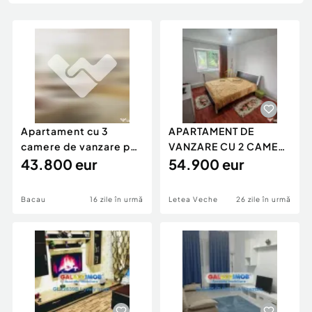
Locuri de munca
Utilaje agricole si industriale
Servicii
Piese auto si accesorii
Animale de companie
Dacia Duster
Afaceri și echipamente profesionale
Inchiriere Bunuri si Vehicule
Apartament cu 3
APARTAMENT DE
camere de vanzare pe
VANZARE CU 2 CAMERE
Strada Alecu Russo
43.800 eur
DECOMANDATE
54.900 eur
Bacau
16 zile în urmă
Letea Veche
26 zile în urmă