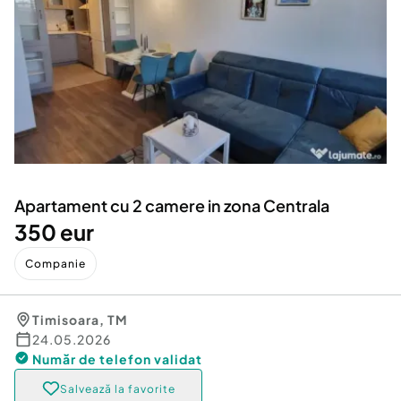
Locuri de munca
Utilaje agricole si industriale
Servicii
Piese auto si accesorii
Animale de companie
Dacia Duster
Afaceri și echipamente profesionale
Inchiriere Bunuri si Vehicule
Apartament cu 2 camere in zona Centrala
350 eur
Companie
Timisoara
,
TM
24.05.2026
Număr de telefon
validat
Salvează la favorite