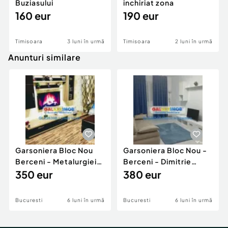
Buziasului
inchiriat zona
160 eur
190 eur
Timisoara
3 luni în urmă
Timisoara
2 luni în urmă
Anunturi similare
Garsoniera Bloc Nou
Garsoniera Bloc Nou -
Berceni - Metalurgiei
Berceni - Dimitrie
Park - Postalionul
350 eur
Leonida
380 eur
Bucuresti
6 luni în urmă
Bucuresti
6 luni în urmă