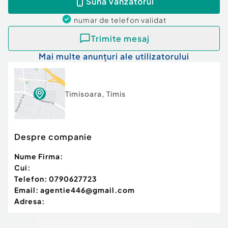
Sună vânzătorul
numar de telefon
validat
Trimite mesaj
Mai multe anunțuri ale utilizatorului
Timisoara
,
Timis
Despre companie
Nume Firma:
Cui:
Telefon:
0790627723
Email:
agentie446@gmail.com
Adresa: