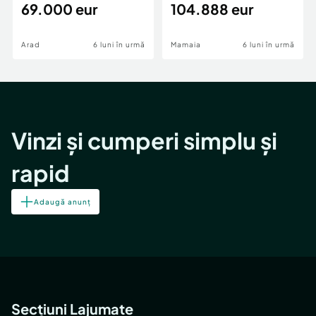
69.000 eur
cheie,langa Mega
104.888 eur
Image
Arad
6 luni în urmă
Mamaia
6 luni în urmă
Vinzi și cumperi simplu și
rapid
Adaugă anunț
Secțiuni Lajumate