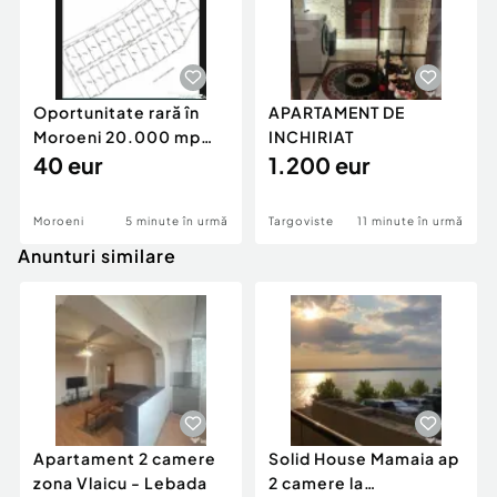
apartament este mai mult decât o locuință – este
un proiect în care TU ești arhitectul finalului fericit.
Cod ofertă / ID BLITZ: P145425
Id intern: P145425
Oportunitate rară în
APARTAMENT DE
Moroeni 20.000 mp
INCHIRIAT
Confort:
1
intravilan, parcel
40 eur
1.200 eur
Tip imobil:
Bloc de apartamente
Număr Băi:
1
Nr. locuri parcare:
1
Moroeni
5 minute în urmă
Targoviste
11 minute în urmă
Anunturi similare
Apartament 2 camere
Solid House Mamaia ap
zona Vlaicu - Lebada
2 camere la