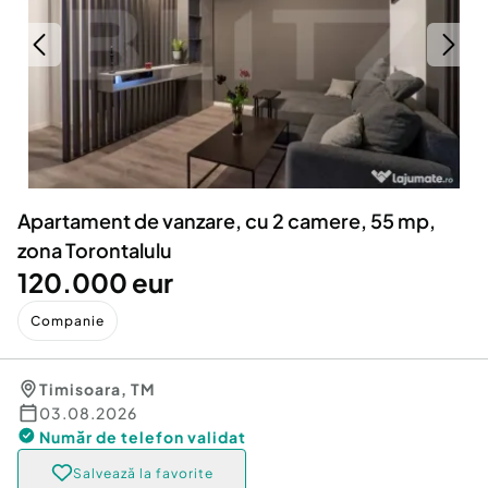
Locuri de munca
Utilaje agricole si industriale
Servicii
Piese auto si accesorii
Animale de companie
Dacia Duster
Afaceri și echipamente profesionale
Inchiriere Bunuri si Vehicule
Apartament de vanzare, cu 2 camere, 55 mp,
zona Torontalulu
120.000 eur
Companie
Timisoara
,
TM
03.08.2026
Număr de telefon
validat
Salvează la favorite