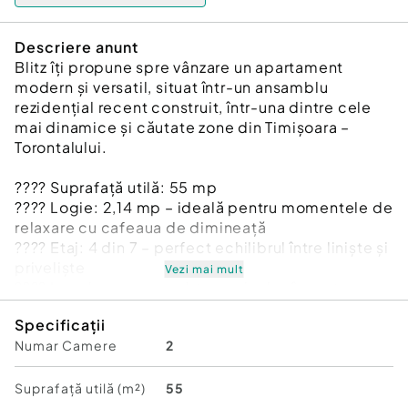
Descriere anunt
Blitz îți propune spre vânzare un apartament
modern și versatil, situat într-un ansamblu
rezidențial recent construit, într-una dintre cele
mai dinamice și căutate zone din Timișoara –
Torontalului.
???? Suprafață utilă: 55 mp
???? Logie: 2,14 mp – ideală pentru momentele de
relaxare cu cafeaua de dimineață
???? Etaj: 4 din 7 – perfect echilibrul între liniște și
priveliște
Vezi mai mult
???? Loc de parcare subteran: inclus în preț –
confort și siguranță pentru mașina ta
Specificații
Numar Camere
2
???? Ce face acest apartament cu adevărat
special?
Ai oportunitatea rară de a-l transforma într-un
Suprafață utilă (m²)
55
spațiu 100% al tău!