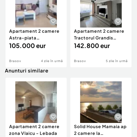
Apartament 2 camere
Apartament 2 camere
Astra-piata
Tractorul Grandis
lux,mobilat-utilat
105.000 eur
Residence,parcare,mobi
142.800 eur
105000 Eu
Brasov
4 zile în urmă
Brasov
5 zile în urmă
Anunturi similare
Apartament 2 camere
Solid House Mamaia ap
zona Vlaicu - Lebada
2 camere la