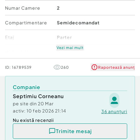
Nr. locuri parcare:
1
Numar Camere
2
Compartimentare
Semidecomandat
Etaj
Parter
Vezi mai mult
Mobilat/Utilat
1
Număr niveluri imobil
6
ID:
16789539
260
Raportează anunț
Stare
Bună
Companie
Septimiu Corneanu
Comfort
1
pe site din
20 Mar
activ:
10 feb 2026 21:14
36
anunțuri
Nu există recenzii
Trimite mesaj