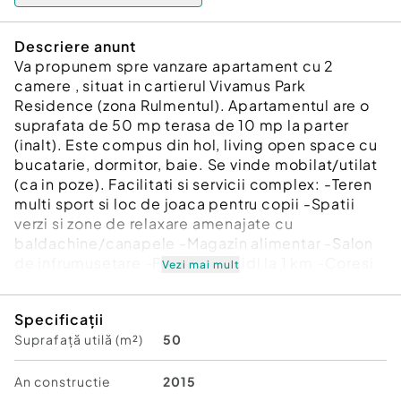
Descriere anunt
Va propunem spre vanzare apartament cu 2
camere , situat in cartierul Vivamus Park
Residence (zona Rulmentul). Apartamentul are o
suprafata de 50 mp terasa de 10 mp la parter
(inalt). Este compus din hol, living open space cu
bucatarie, dormitor, baie. Se vinde mobilat/utilat
(ca in poze). Facilitati si servicii complex: -Teren
multi sport si loc de joaca pentru copii -Spatii
verzi si zone de relaxare amenajate cu
baldachine/canapele -Magazin alimentar -Salon
de infrumusetare -Farmacie -Lidl la 1 km -Coresi
Vezi mai mult
Mall la 1.8 km Loc de parcare suprateran inclus.
Pretul este de 122000 de Euro.
Specificații
Suprafață utilă (m²)
50
Confort:
1
Tip imobil:
Bloc de apartamente
Număr Băi:
1
An constructie
2015
Posibilitate parcare: Da