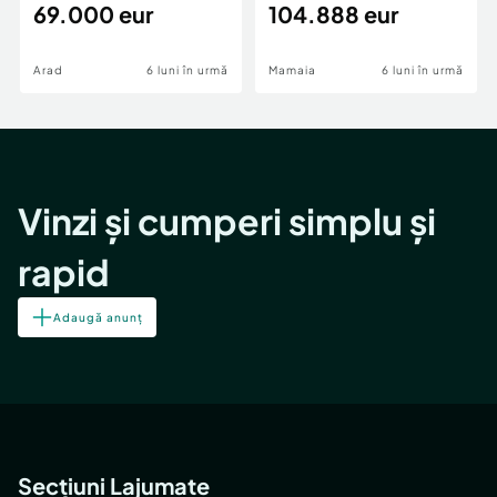
69.000 eur
cheie,langa Mega
104.888 eur
Image
Arad
6 luni în urmă
Mamaia
6 luni în urmă
Vinzi și cumperi simplu și
rapid
Adaugă anunț
Secțiuni Lajumate