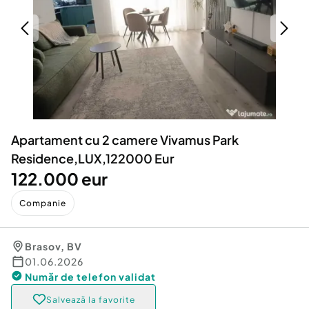
Locuri de munca
Utilaje agricole si industriale
Servicii
Piese auto si accesorii
Animale de companie
Dacia Duster
Afaceri și echipamente profesionale
Inchiriere Bunuri si Vehicule
Apartament cu 2 camere Vivamus Park
Residence,LUX,122000 Eur
122.000 eur
Companie
Brasov
,
BV
01.06.2026
Număr de telefon
validat
Salvează la favorite